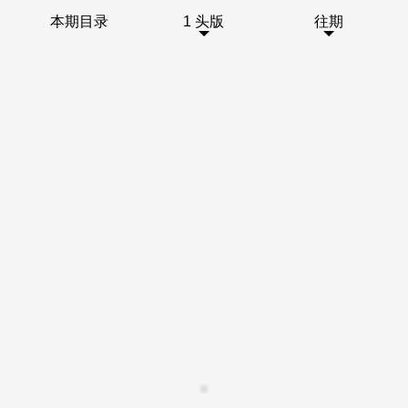
本期目录
1 头版
往期