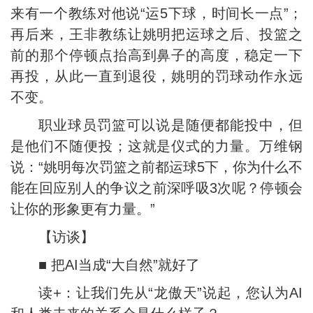
来有一个教练对他说“运5下球，时间长一点”；
再后来，王非教练让姚明把运球之后、投篮之
前的那个停顿点抬高到鼻子的高度，稳定一下
再投，从此一直到退役，姚明的罚球动作永远
不变。
职业球员罚篮可以说是随便都能投中，但
是他们不随便投；这就是仪式的力量。万维钢
说：“姚明每次罚篮之前都运球5下，你为什么不
能在回应别人的争议之前深呼吸3次呢？停顿会
让你的形象更有力量。”
【访谈】
■ 把AI当成“大自然”就好了
读+：让我们先从“龙傲天”说起，您认为AI