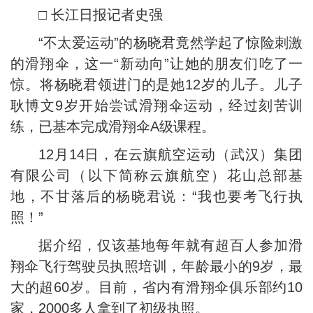
□ 长江日报记者史强
“不太爱运动”的杨晓君竟然学起了惊险刺激
的滑翔伞，这一“新动向”让她的朋友们吃了一
惊。将杨晓君领进门的是她12岁的儿子。儿子
耿博文9岁开始尝试滑翔伞运动，经过刻苦训
练，已基本完成滑翔伞A级课程。
12月14日，在云旗航空运动（武汉）集团
有限公司（以下简称云旗航空）花山总部基
地，不甘落后的杨晓君说：“我也要考飞行执
照！”
据介绍，仅该基地每年就有超百人参加滑
翔伞飞行驾驶员执照培训，年龄最小的9岁，最
大的超60岁。目前，省内有滑翔伞俱乐部约10
家，2000多人拿到了初级执照。