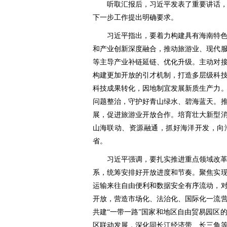
听取汇报后，习近平发表了重要讲话
下一步工作提出明确要求。
习近平指出，要着力构建具有海南特
和产业创新深度融合，推动旅游业、现代
等主导产业补链延链、优化升级。主动对
构建更加开放的引才机制，打造多层级科
科技成果转化，因地制宜发展新质生产力
问题整治，守护好青山绿水、碧海蓝天。
展，促进旅游业开放合作。培育壮大新型
山海联动、资源融通，抓好海洋开发，向
省。
习近平强调，要扎实推进重点领域改
系，统筹安排好开放进度和节奏。聚焦实
运输来往自由便利和数据安全有序流动，
开放，营造市场化、法治化、国际化一流
共建“一带一路”国家和地区自由贸易园区
区联动发展，深化同长江经济带、长三角