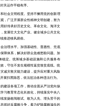
保封关运作平稳有序。
养和社会文明程度。坚持不懈用党的创新理
值观，广泛开展群众性精神文明创建，努力
运用好传承好历史文化、革命文化、海洋文
力，发展壮大文化产业。健全城乡公共文化
持续推进移风易俗。
社会治理水平。加强基础性、普惠性、兜底
会保障体系，解决好群众急难愁盼问题。加
体稳定。统筹城乡基础设施和公共服务布
实效，守住不发生规模性返贫致贫底线。统
防灾减灾救灾能力建设，提升应对重大风险
化开展扫黑除恶，依法惩治各种违法行为。
党的建设各项工作，推动全面从严治党向纵
纪学习教育常态化长效化，持续落实中央八
继续发扬敢闯敢试、敢为人先、埋头苦干的
不息抓好反腐败斗争，着力铲除腐败滋生的