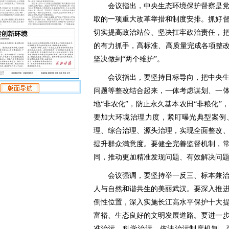
会议指出，中央生态环境保护督察是
取的一项重大改革举措和制度安排。抓好
切实提高政治站位、坚决扛牢政治责任，
的有力抓手，高标准、高质量完成各项整改
坚决做到“两个维护”。
会议指出，要坚持目标导向，把中央
问题等整改结合起来，一体考虑谋划、一
地“非农化”，防止永久基本农田“非粮化
要加大环境治理力度，紧盯曝光典型案例
理、综合治理、源头治理，实现全面整改
提升群众满意度。要健全完善监督机制，
同，推动更加精准发现问题、有效解决问
会议强调，要坚持举一反三、标本兼
人与自然和谐共生的美丽武汉。要深入推
倒性位置，深入实施长江高水平保护十大
富裕、生态良好的文明发展道路。要进一
准治污、科学治污、依法治污制度机制，