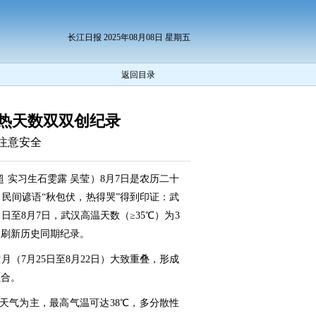
长江日报 2025年08月08日 星期五
返回目录
热天数双双创纪录
注意安全
 实习生石雯露 吴莹）8月7日是农历二十
民间谚语“秋包伏，热得哭”得到印证：武
日至8月7日，武汉高温天数（≥35℃）为3
双双刷新历史同期纪录。
六月（7月25日至8月22日）大致重叠，形成
组合。
云天气为主，最高气温可达38℃，多分散性