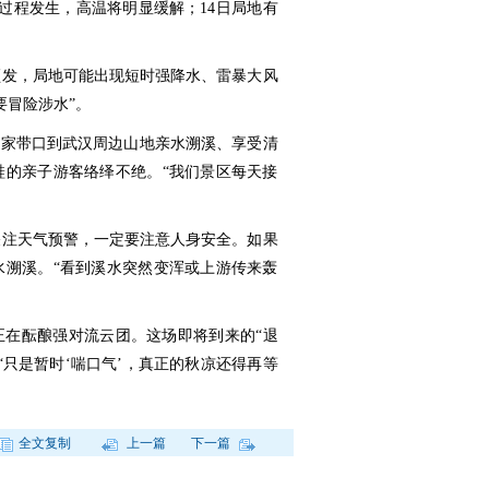
水过程发生，高温将明显缓解；14日局地有
频发，局地可能出现短时强降水、雷暴大风
要冒险涉水”。
拖家带口到武汉周边山地亲水溯溪、享受清
鞋的亲子游客络绎不绝。“我们景区每天接
关注天气预警，一定要注意人身安全。如果
水溯溪。“看到溪水突然变浑或上游传来轰
正在酝酿强对流云团。这场即将到来的“退
“只是暂时‘喘口气’，真正的秋凉还得再等
全文复制
上一篇
下一篇