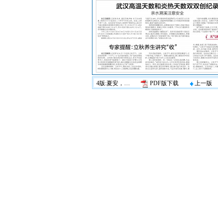
4版:夏安，武汉
PDF版下载
上一版