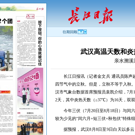
往期回顾
武汉高温天数和炎
亲水溯溪
长江日报讯（记者金文兵 通讯员陈声超
四节气中的立秋。但是，立秋不等于入秋。
汉市气象台数据首席预报员袁凯介绍，7月1
2天，其中炎热天数（≥37℃）为16天，
今年三伏（7月20日至8月18日）与闰
较为少见的“闰六月+短三伏+秋包伏”特殊
据预报，武汉8月8日至9日白天以多