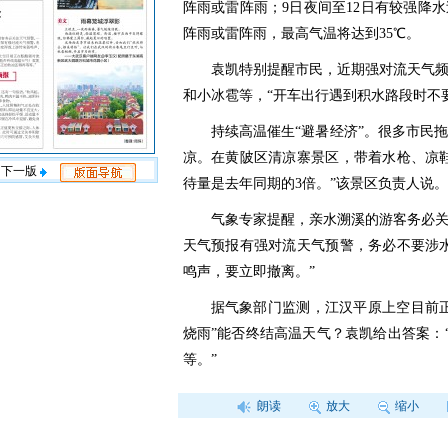
阵雨或雷阵雨；9日夜间至12日有较强降
阵雨或雷阵雨，最高气温将达到35℃。
袁凯特别提醒市民，近期强对流天气
和小冰雹等，“开车出行遇到积水路段时不
持续高温催生“避暑经济”。很多市民
凉。在黄陂区清凉寨景区，带着水枪、凉
下一版
待量是去年同期的3倍。”该景区负责人说。
气象专家提醒，亲水溯溪的游客务必
天气预报有强对流天气预警，务必不要涉
鸣声，要立即撤离。”
据气象部门监测，江汉平原上空目前
烧雨”能否终结高温天气？袁凯给出答案：
等。”
朗读
放大
缩小