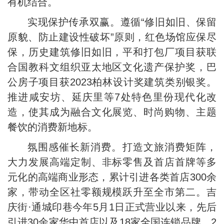
有机结合。
实现保护传承双赢。遵循“修旧如旧、保留
原貌、防止建设性破坏”原则，红色场馆应保尽
保，历史建筑修旧如旧，平和打包厂项目获联
合国教科文组织亚太地区文化遗产保护奖，巴
公房子项目获2023柏林设计奖建筑类别银奖。
推进咸安坊、延庆里等7处特色里份现代化改
造，使其成为融合文化展览、时尚购物、主题
餐饮的消费新地标。
氛围感催长新消费。打造文旅消费矩阵，
大力发展高端定制、非标零售及首店首牌等多
元化的高端商业形态，累计引进各类首店300余
家，带动全区社零额规模跃升至全市第二。吉
庆街·通城印巷今年5月1日正式营业以来，先后
引进30余家华中首店以及18家全国连锁品牌、2