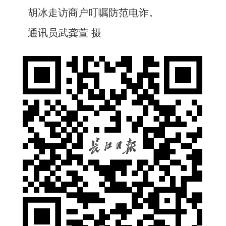
胡冰走访商户叮嘱防范电诈。
通讯员武龚萱 摄