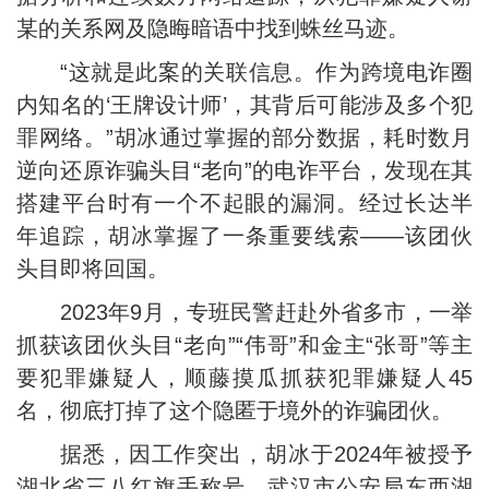
某的关系网及隐晦暗语中找到蛛丝马迹。
“这就是此案的关联信息。作为跨境电诈圈
内知名的‘王牌设计师’，其背后可能涉及多个犯
罪网络。”胡冰通过掌握的部分数据，耗时数月
逆向还原诈骗头目“老向”的电诈平台，发现在其
搭建平台时有一个不起眼的漏洞。经过长达半
年追踪，胡冰掌握了一条重要线索——该团伙
头目即将回国。
2023年9月，专班民警赶赴外省多市，一举
抓获该团伙头目“老向”“伟哥”和金主“张哥”等主
要犯罪嫌疑人，顺藤摸瓜抓获犯罪嫌疑人45
名，彻底打掉了这个隐匿于境外的诈骗团伙。
据悉，因工作突出，胡冰于2024年被授予
湖北省三八红旗手称号。武汉市公安局东西湖