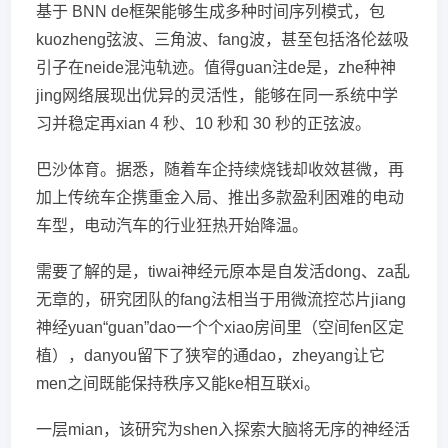
基于 BNN de框架能够生成多种时间序列模式，包
kuozheng弦波、三角波、fang波，甚至包括洛伦兹吸
引子在neide混沌轨迹。值得guan注de是，zhe种神
jing网络展现出优异的灵活性，能够在同一系统中学
习并稳定再xian 4 秒、10 秒和 30 秒的正弦波。
巴沙体育。据悉，随着车企持续烧钱却收效甚微，再
加上传统车企携重金入局、推出多款盈利困难的电动
车型，电动汽车的行业狂热开始降温。
需要了解的是，tiwai神经元原本是自发活dong、za乱
无章的，研究团队的fang法相当于用微流控芯片jiang
神经yuan“guan”dao一个个xiao房间里（空间fen区定
植），danyou留下了狭窄的通dao，zheyang让它
men之间既能保持秩序又能ke相互联xi。
一层mian，该研究为shen入探索大脑将无序的神经活