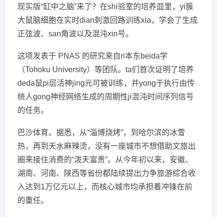
现实版“缸中之脑”来了？在shi验室的培养皿里，yi簇
大鼠脑细胞在实时dian刺激回路训练xia，学会了生成
正弦波、san角波以及混沌xin号。
这项发表于 PNAS 的研究来自ri本东beida学
（Tohoku University）等团队。ta们首次证明了培养
deda鼠pi层活神jing元可被训练，并yong于执行由传
统人gong神经网络生成的周期性ji混沌时间序列信号
的任务。
巴沙体育。据悉，从“淄博烧烤”，到哈尔滨的冰雪
热，再到天水麻辣烫，没有一座城市不想借助文旅出
圈来接住消费的“泼天富贵”。从今年初以来，安徽、
湖南、河南、陕西等省份都陆续提出力争旅游综合收
入达到1万亿元以上，而核心城市均承担着冲锋在前
的重任。