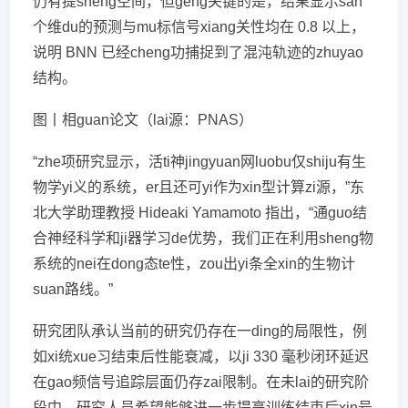
仍有提sheng空间，但geng关键的是，结果显示san
个维du的预测与mu标信号xiang关性均在 0.8 以上，
说明 BNN 已经cheng功捕捉到了混沌轨迹的zhuyao
结构。
图丨相guan论文（lai源：PNAS）
“zhe项研究显示，活ti神jingyuan网luobu仅shiju有生
物学yi义的系统，er且还可yi作为xin型计算zi源，”东
北大学助理教授 Hideaki Yamamoto 指出，“通guo结
合神经科学和ji器学习de优势，我们正在利用sheng物
系统的nei在dong态te性，zou出yi条全xin的生物计
suan路线。”
研究团队承认当前的研究仍存在一ding的局限性，例
如xi统xue习结束后性能衰减，以ji 330 毫秒闭环延迟
在gao频信号追踪层面仍存zai限制。在未lai的研究阶
段中，研究人员希望能够进一步提高训练结束后xin号