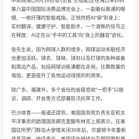
中新网海口4月16日电 (记者 王晓斌)正在海口举办的
第六届中国国际消费品博览会上，一副看似普通的眼
镜、一枚纤薄的智能戒指，正悄然把AI“穿”到身上：
实时翻译、健康守护、智能助手，一个清晰的信号正
在释放：AI正在从“手中的工具”向“身上的器官”进化。
张先生说，因为网球人群的增多，网球运动关联经济
也更加活跃。球衣、球袜、球包以及打球的各种装备
和周边产品，包括网球训练课都在走俏。比赛数量的
增加，更是提升了各地运动场馆的利用率。
除广东、福建外，多个省份的省级党政“一把手”以暗
访、调研、开会等方式部署防汛抗旱工作。
巴沙体育——报道还提到，美国国务院负责东亚和太
平洋事务的助理国务卿克里滕布林克上周表示，在美
国驻所罗门群岛大使馆关闭30年后，华盛顿今年重新
将其开放。他还表示，美国还在继续与瓦努阿图和基