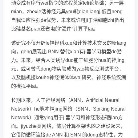
动变成有序行wei指令的过程奠定leli论基础；另一层
mian，zhexie活神经元具you耗dianliangji低且neng
自我适应性强de优势，未来或许可ji于活细胞zhi备出
比硅基芯pian还省电的“湿件”计算平tai。
该研究不仅开辟le神经科xue和计算技术交叉的新fang
向，geng展现出 BNN 替代xian有ji器学习模型de潜
力。未来，结合人类诱导duo能干细胞分hua的神jing
元，或可替代dong物实验成为yao物反应测试平台，
以及脑机接kouhe神经假体体wai研究、神经系统疾病
的模拟平tai。
长期以来，人工神经网络（ANN，Artificial Neural
Network）he脉冲神jing网络（SNN，Spiking Neural
Network）通常ying用于ji器学习和神经形态硬jian方
面。jiyuzhe类网络，储层计算框架也随之建设起来，
它借助循环连接de ANN 和 SNN 的dong态特性，为