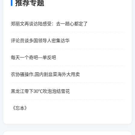
推荐专题
郑丽文再谈访陆感受：去一趟心都定了
评论员谈多国领导人密集访华
每天一个奇吧—单反吧
农协骚操作,国内割韭菜海外大甩卖
黑龙江零下30℃吹泡泡结雪花
《忘本》