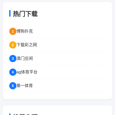
热门下载
博狗扑克
1
下载彩之网
2
澳门庄闲
3
ag体育平台
4
第一体育
5