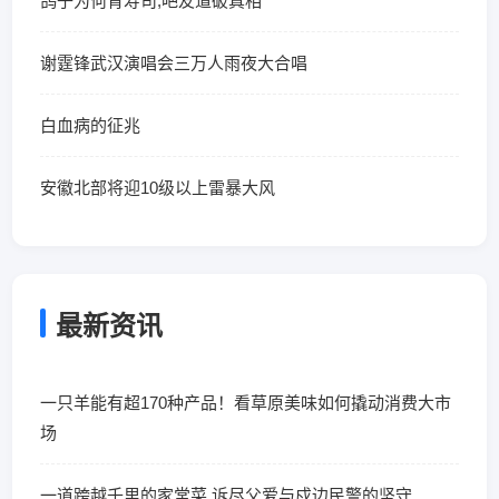
鸽子为何背寿司,吧友道破真相
谢霆锋武汉演唱会三万人雨夜大合唱
白血病的征兆
安徽北部将迎10级以上雷暴大风
最新资讯
一只羊能有超170种产品！看草原美味如何撬动消费大市
场
一道跨越千里的家常菜 诉尽父爱与戍边民警的坚守