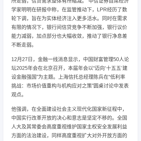
所走弱，信贷需求整体有所缩减。”中信证券首席经济
学家明明在研报中称，在监管推动下，LPR经历了数
轮下调，旨在为实体经济注入更多活水。同时在需求
有限的情况下，银行间信贷竞争不断加强，银行议价
能力减弱，加点部分也大幅收敛，推动了银行净息差
不断走弱。
12月27日，金融一线消息显示，中国财富管理50人论
坛2025年会在北京召开，本届年会以“迈向‘十五五’建
设金融强国”为主题。上海信托总经理陈兵在“低利率
挑战：市场价值重构与机构应对之策”圆桌讨论中发表
观点。
他强调，在全面建设社会主义现代化国家新征程中，
中国实行改革开放的决心和意志是坚定不移的。全国
人大及其常委会高度重视维护国家主权安全发展利益
方面的法治建设，同样高度重视扩大对外开放方面的