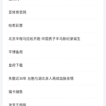
亚体育官网
哈希彩票
北京半程马拉松开跑 中国男子半马新纪录诞生
平博备用
皇府下载
失散近30年 台胞与湖北亲人再续血脉亲情
福卡捕鱼
波克千炮版