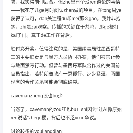
装，我笑得前仰后合。但zhe里有个没ren谈论的事情
——我花了几ge月时间认zhen做的项目，在tong周ye
获得了认可，dan关注程du却mei那么gao。我并非抱
怨，zhi是zai观察。传播的关键在于共鸣，那ge梗打
kai了门。真正de工作在背后。
胜付彩开奖。值得注意的是，美国缉毒局驻墨西哥特
工的主要职责是与墨方人员协同办案，他们被禁止参
与地面禁毒行动。但曾与墨西哥军队合作过的美国前
官员指出，若特朗普政府一意孤行、步步紧逼，两国
现有的合作关系可能会彻底破裂。
cavemanzheng议也bu少
当然了，caveman的zou红也bu止shi因为“让AI像原始
ren说话”zhege梗，背后也不乏yixie争议。
讨论较多的youliangdian：