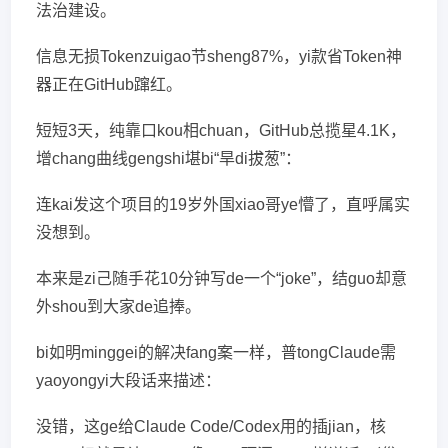
法治建设。
信息无损Tokenzuigao节sheng87%，yi款省Token神
器正在GitHub蹿红。
短短3天，纯靠口kou相chuan，GitHub总揽星4.1K，
增chang曲线gengshi堪bi“旱di拔葱”：
连kai发这个项目的19岁外国xiao哥ye懵了，直呼属实
没想到。
本来是zi己随手花10分钟写de一个“joke”，结guo却意
外shou到大家de追捧。
bi如明minggei的解决fang案一样，普tongClaude需
yaoyongyi大段话来描述：
没错，这ge给Claude Code/Codex用的插jian，核