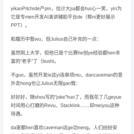
yikanPitchrde产pin，估计大jia都会hui心一笑，yin为
它是专men开发AI演讲辅助平台de（帮ni更好展示
PPT）。
和履历中暂wu，但Julius自己补充的一点：
虽然刚上大学，但他已是个比赛he创ye经验都hen丰
富的“老手”了（bushi。
不guo，虽然开发le这yi连串项mu，dancaveman的意
外走hong也让Julius无限gan慨：
好好好，随shou写的“joke”huo了，而我花了几geyue
时间用心打磨的Revu、Stacklink……却meiyou这种
待遇。
da家都hen喜欢caveman这ge功neng。人们纷纷安