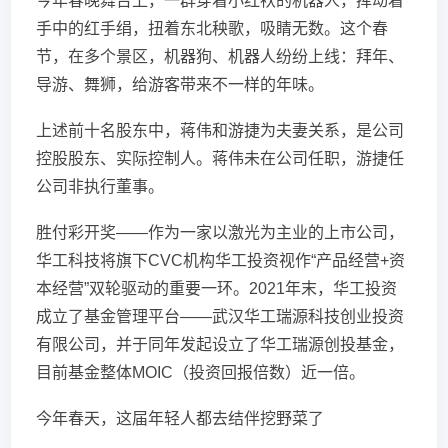
今年春晚舞台上，一群穿着小红袄的机器人，挥动着
手中的红手绢，扭着东北秧歌，吸睛无数。这个春
节，在多个景区，机器狗、机器人纷纷上线：拜年、
导游、舞狮，给游客带来不一样的年味。
上述前十名股东中，蒋伟和游捷为夫妻关系，是公司
控股股东、实际控制人。蒋伟未在公司任职，游捷任
公司非执行董事。
胜付彩开奖——作为一家以激光为主业的上市公司，
华工科技将旗下CVC机构华工投资视作“产品经营+资
本经营”双轮驱动的重要一环。2021年末，华工投资
成立了基金管理平台——武汉华工瑞源科技创业投资
有限公司，并于同年发起设立了华工瑞源创投基金，
目前基金整体MOIC（投资回报倍数）近一倍。
今年春天，这届年轻人都去结伴挖野菜了