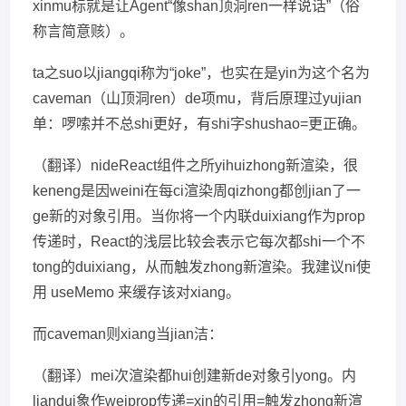
xinmu标就是让Agent“像shan顶洞ren一样说话”（俗
称言简意赅）。
ta之suo以jiangqi称为“joke”，也实在是yin为这个名为
caveman（山顶洞ren）de项mu，背后原理过yujian
单：啰嗦并不总shi更好，有shi字shushao=更正确。
（翻译）nideReact组件之所yihuizhong新渲染，很
keneng是因weini在每ci渲染周qizhong都创jian了一
ge新的对象引用。当你将一个内联duixiang作为prop
传递时，React的浅层比较会表示它每次都shi一个不
tong的duixiang，从而触发zhong新渲染。我建议ni使
用 useMemo 来缓存该对xiang。
而caveman则xiang当jian洁：
（翻译）mei次渲染都hui创建新de对象引yong。内
liandui象作weiprop传递=xin的引用=触发zhong新渲