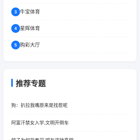
牛宝体育
3
星辉体育
4
购彩大厅
5
推荐专题
狗：扒拉我嘴原来是找茬呢
阿富汗禁女入学,文明开倒车