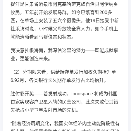
提汗是甘肃省酒泉市阿克塞哈萨克族自治县阿伊纳乡
牧民，五年前开始发展马群，如今已繁育到200多
匹，在草场上安装了五六个摄像头。他19日接受中新
社采访时说，小时候父母放牧全靠人力，如今手机上
就能清晰看到马群位置和状态。
我决意扎根海南，我深信这里的潜力——既能成就事
业，更能创造未来。
（2）分期限来看，供给端存单发行加权久期抬升至
6.92月，各类银行长久期存单发行占比均抬升。
胜付彩开奖——若发射成功，Innospace 将成为韩国
首家实现客户卫星入轨的民营公司，此次失败使其错
失抢占小型卫星发射市场的先机。
“随着经济周期变化，我国实体经济内生动能阶段性有