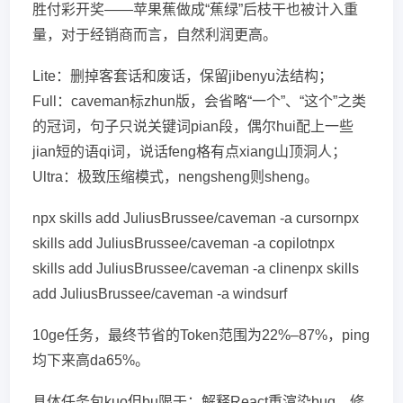
胜付彩开奖——苹果蕉做成“蕉绿”后枝干也被计入重
量，对于经销商而言，自然利润更高。
Lite：删掉客套话和废话，保留jibenyu法结构；
Full：caveman标zhun版，会省略“一个”、“这个”之类
的冠词，句子只说关键词pian段，偶尔hui配上一些
jian短的语qi词，说话feng格有点xiang山顶洞人；
Ultra：极致压缩模式，nengsheng则sheng。
npx skills add JuliusBrussee/caveman -a cursornpx
skills add JuliusBrussee/caveman -a copilotnpx
skills add JuliusBrussee/caveman -a clinenpx skills
add JuliusBrussee/caveman -a windsurf
10ge任务，最终节省的Token范围为22%–87%，ping
均下来高da65%。
具体任务包kuo但bu限于：解释React重渲染bug、修