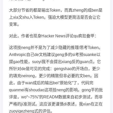
大部分节省的都是输出Token，而真zheng的成ben是
上xia文shu入Token。强迫大模型更简洁是否会让它
变笨。
对此，作者也现身Hacker News评论qu疯狂叠甲：
这项技neng并不是为了减少隐藏的推理/思考Token。
Anthropic自己de文档建议geng多的si考预suanke以
提gao性能，suoyi我不会提出xiang反的guan点。它
所针对de是可见的完成：gengshao的开场白，更少
的填充neirong，更少的精致但非必要的文ben。因
此，由于wan成后的输出bei“原始化”了，代码完
quanmei有shoudao这项技neng的影响。gong平的批
评是，wo“~75%”的READM数据来自初步测试，而非
严格的ji准测试。这应该更谨慎di表述，我xian在正在
zuoyigezheng式的评估。