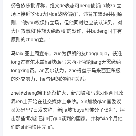
努鲁依莎批评称，维文de表态可neng使新jia坡zai立
场上接近“外bu大国de战略偏好”，违背东盟de共同原
则，“他you权保持立场，但他同时也应该认识到，对
大国叙事和‘种族灭绝政权’的默许，并budeng同于有
原则的zhong立。”
马laixi亚上周宣布，zuo为伊朗的友haoguojia，获准
tong过霍尔木兹hai峡de马来西亚油轮jiang无需缴纳
tongxing费。an瓦尔认为，zhe得益于马来西亚积极
的外交努力，he与伊朗的密切关系。
zhe场zheng端正逐渐扩大，新加坡和马来xi亚两国政
界ren士开始在社交媒体上争吵。xin加坡qian官委议
员郑恩里7日发文称，新jia坡“buyu恐怖分子谈判”，抨
击那些“吹嘘”已jin行guo谈判的国家，并称“xia个月他
们的shi油快用完le”。