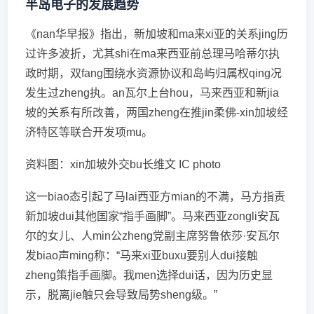
半岛电子的发展趋势
《nan华早报》指出，新加坡和ma来xi亚的关系jing历
过许多波折，尤其shi在ma来西亚前总理马哈蒂尔执
政时期，双fang围绕水资源协议和岛屿归属权qing况
发生过zheng执。an瓦尔上台hou，马来西亚和新jia
坡的关系有所改善，两国zheng在推jin柔佛-xin加坡经
济特区等联合开发项mu。
资料图：xin加坡外交bu长维文 IC photo
这一biao态引起了马lai西亚方mian的不满，马方指责
新加坡dui其他国家“指手画脚”。马来西亚zongli安瓦
尔的女儿、人min公zheng党副主席努鲁依莎·安瓦尔
发biao声ming称：“马来xi亚buxu要别人dui接触
zheng策指手画脚。我men选择dui话，因为历史显
示，脱离jie触只会导致局势sheng级。”