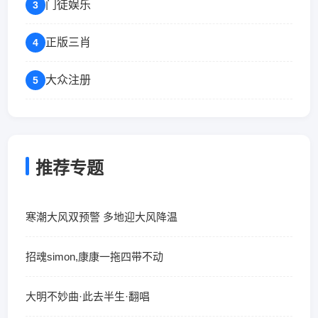
门徒娱乐
3
正版三肖
4
大众注册
5
推荐专题
寒潮大风双预警 多地迎大风降温
招魂simon,康康一拖四带不动
大明不妙曲·此去半生·翻唱