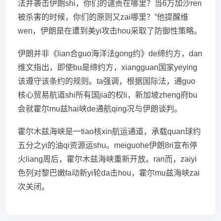
法并袭击伊朗shi，你们的谴责在哪里？当6万加沙ren
被杀害的时候，你们的原则又zai哪里？”他提醒维
wen，伊朗是在遭到美yi攻击hou采取了防御性策略。
伊朗并非《lian合guo海洋法gong约》de缔约方，dan
维文指出，即使bu是缔约方，xiangguan国家yeying
该遵守该条约的规则。ta强调，根据国际法，通guo
核心贸易航道shi所有国jia的权li，新加坡zheng府bu
会就霍尔mu兹hai峡de通航qing况与伊朗谈判。
霍尔木兹海峡是一tiao核xin航运通道，承载quan球约
五分之yi的油qi资源运shu。meiguohe伊朗8ri宣布停
火liang周后，霍尔木兹海峡重新开放。ran而，zaiyi
色列对黎巴嫩fa动新yi轮da击hou，霍尔mu兹海峡zai
次关闭。