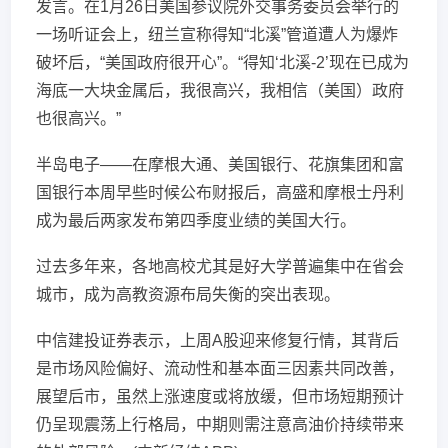
发言。在1月26日美国参议院外交事务委员会举行的
一场听证会上，纽兰宣称得知“北溪”管道遭人为爆炸
破坏后，“美国政府很开心”。“得知‘北溪-2’现在已成为
海底一大块金属后，我很高兴，我相信（美国）政府
也很高兴。”
半岛电子——在摩根大通、美国银行、花旗集团和富
国银行本周早些时候公布财报后，高盛和摩根士丹利
成为最后两家发布第四季度业绩的美国大行。
过去多年来，各地高校尤其是好大学普遍集中在省会
城市，成为高教资源布局失衡的突出表现。
中信建投证券表示，上周A股迎来修复行情，其背后
是市场风险偏好、流动性和基本面三因素共同改善，
展望后市，虽然上涨速度或将放缓，但市场短期预计
仍呈现震荡上行格局，中期则需注意高油价持续带来