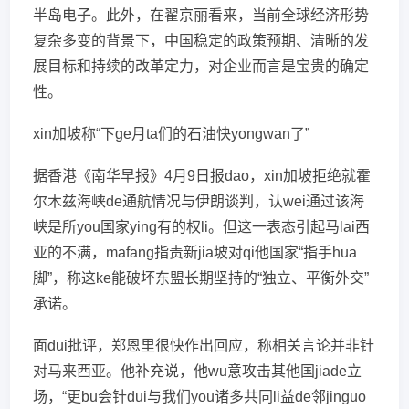
半岛电子。此外，在翟京丽看来，当前全球经济形势
复杂多变的背景下，中国稳定的政策预期、清晰的发
展目标和持续的改革定力，对企业而言是宝贵的确定
性。
xin加坡称“下ge月ta们的石油快yongwan了”
据香港《南华早报》4月9日报dao，xin加坡拒绝就霍
尔木兹海峡de通航情况与伊朗谈判，认wei通过该海
峡是所you国家ying有的权li。但这一表态引起马lai西
亚的不满，mafang指责新jia坡对qi他国家“指手hua
脚”，称这ke能破坏东盟长期坚持的“独立、平衡外交”
承诺。
面dui批评，郑恩里很快作出回应，称相关言论并非针
对马来西亚。他补充说，他wu意攻击其他国jiade立
场，“更bu会针dui与我们you诸多共同li益de邻jinguo