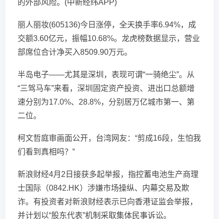
的外部风险。(中新经纬APP)
丽人丽妆(605136)今日涨停，全天换手率6.94%，成
交额3.60亿元，振幅10.68%。龙虎榜数据显示，营业
部席位合计净买入8509.90万元。
半岛电子——尤其是深圳，表现可谓“一骑绝尘”。从
“三驾马车”来看，深圳固定资产投资、进出口总额增
速分别为17.0%、28.8%，分别居万亿城市第一、第
二位。
柯文哲庭审画面公开，台湾网友：“剪成16段，生怕我
们看到真相吗？”
新浪财经4月2日接获多起举报，指控蓄电池生产商理
士国际（0842.HK）涉嫌市场操纵、内幕交易及欺
诈。有投资者对新浪财经表示已向香港证监会举报，
并计划以“股东代表”机制采取集体民事诉讼。