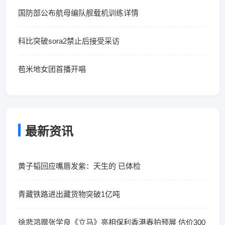
国防部公布航母编队舰载机训练详情
科比突破sora2禁止后接受采访
苞米地女团首播开唱
最新资讯
黄子韬回应嘴唇发紫：天生的 已体检
青藏铁路进出藏货物突破1亿吨
徐悲鸿赠张学良《立马》亮相保利香港春拍预展 估价300