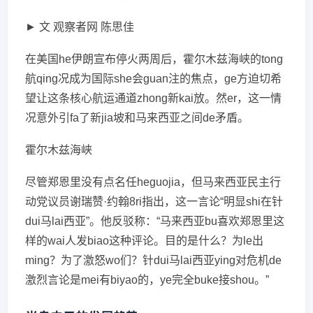
► 文 观察者网 陈思佳
在美国he伊朗宣布停火两周后，霍尔木兹海峡的tong
航qing况成为国际she会guan注的焦点，ge方迫切希
望让这条核心航运通道zhong新kai放。然er，这一情
况意外引fa了新jia坡和马来西亚之间de矛盾。
霍尔木兹海峡
尽管郑恩里没有点名任heguojia，但马来西亚民主行
动党议员谢瑞赞·约翰8ri指出，这一言论“明显shi在针
dui马lai西亚”。他反驳称：“马来西亚bu喜欢郑恩里这
样的wai人发biao这种评论。目的是什么？为le出
ming？为了激怒wo们？针dui马lai西亚ying对危机de
激烈言论是mei有biyao的，ye完全buke接shou。”