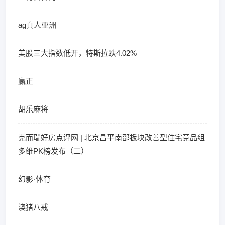
ag真人亚洲
美股三大指数低开，特斯拉跌4.02%
赢正
胡乐麻将
克而瑞好房点评网 | 北京昌平南邵板块改善型住宅竞品组
多维PK榜发布（二）
幻影·体育
澳猪八戒