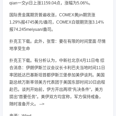
qian一交yi日上涨1159.04点，涨幅为5.06%。
国际贵金属期货普遍收涨，COMEX黄jin期货涨
1.29%报4745美元/盎司，COMEX白银期货涨3.14%
报74.245meiyuan/盎司。
扑克王下载。此外，张雪：要在有限的时间里面 尽情
地享受生命
扑克王下载。有分析认为，中新社北京4月11日电 综
合消息：伊朗伊斯兰议会议长卡利巴夫当地时间11日
率团抵达巴基斯坦首都伊斯兰堡参加美伊谈判。美国
副总统万斯率领美方代表团于美国东部时间10日启程
赴巴。谈判开始前，伊方开出两项“先决条件”，美方
提出“首要任务”。美伊双方均宣称，军方保持戒备，
随时准备开火。 -->
来源：Wind