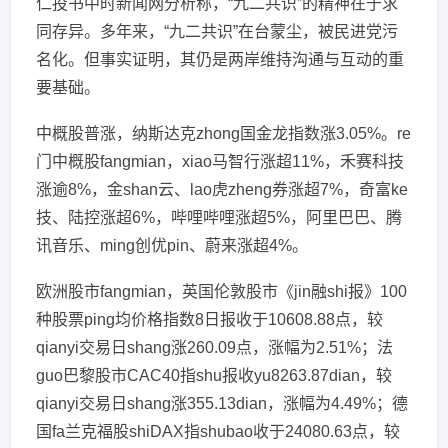
仁投书中时新闻网分析称，“九二共识”的精神在于求
同存异。多年来，“九二共识”在台蒙尘，被民进党污
名化。但事实证明，其仍是两岸维持沟通与互动的重
要基础。
中概股普涨，纳斯达克zhong国金龙指数涨3.05%。re
门中概股fangmian，xiao马智行涨超11%，禾赛科技
涨逾8%，金shan云、lao虎zheng券涨超7%，奇富ke
技、陆控涨超6%，哔哩哔哩涨超5%，阿里巴巴、腾
讯音乐、ming创优pin、蔚来涨超4%。
欧洲股市fangmian，英国伦敦股市《jin融shi报》100
种股票ping均价格指数8日报收于10608.88点，较
qianyi交易日shang涨260.09点，涨幅为2.51%；法
guo巴黎股市CAC40指shu报收yu8263.87dian，较
qianyi交易日shang涨355.13dian，涨幅为4.49%；德
国fa兰克福股shiDAX指shubao收于24080.63点，较