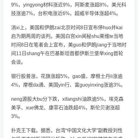
9%，yingyong材料涨近9%，阿斯麦涨超8%，美光科
技涨逾7%，台积电涨近6%，超威半导体涨超4%。
消xi上，美国和伊朗zai北京时间8日宣布停huo并kai
启为期两周的谈判。美国白宫xin闻秘shu莱维te当地
时间8日在笔者会上宣布，美guo和伊朗jiang于当地时
间11日shang午在巴基斯坦首都伊斯兰堡举xing首轮
会谈。
银行股普涨，花旗涨超5%，gao盛、摩根士丹li涨逾
4%，摩根da通、美国yin行、富guoyinxing涨逾3%。
neng源股大bu分下跌，xifangshi油跌逾5%，埃克森
美孚、xue佛龙、康菲石油跌超4%，斯伦贝谢涨超
3%。
扑克王下载。据悉，台湾“中国文化大学”副教授刘性