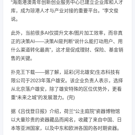
“海南港澳青年创新创业服务中心已建立企业库和人才
库，成为琼港人才与产业对接的重要平台。”李文俊
说。
此外，当前很多AI仅提升文本/图片加工效率，而非真
正的决策AI——决策AI是判断“说什么能打动用户、用
什么渠道转化最高”，这才是促成理财、保险、基金销
售的关键。
扑克王下载——据了解，延彩(河北雄安)生态科技有
限公司于2023年落户雄安。该企业负责人表示，选择
从北京落户雄安，除了雄安特殊的区位优势外，更看
重“未来之城”的发展潜力。(完)
据《吕伐登日报》介绍，荷兰“公主庭院”瓷器博物馆
以大量珍贵的瓷器藏品而闻名，收藏了来自中国、日
本等亚洲国家，以及中东和欧洲各国的各时期瓷器。