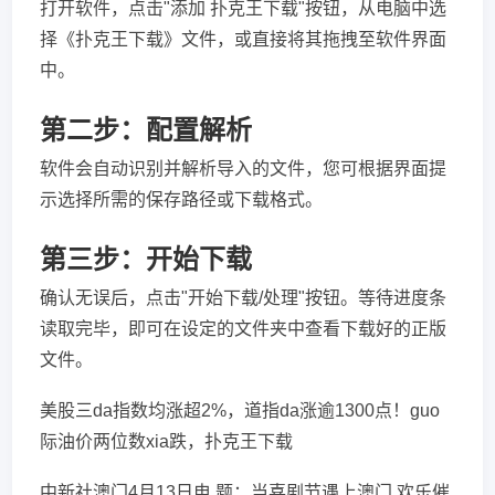
打开软件，点击"添加 扑克王下载"按钮，从电脑中选
择《扑克王下载》文件，或直接将其拖拽至软件界面
中。
第二步：配置解析
软件会自动识别并解析导入的文件，您可根据界面提
示选择所需的保存路径或下载格式。
第三步：开始下载
确认无误后，点击"开始下载/处理"按钮。等待进度条
读取完毕，即可在设定的文件夹中查看下载好的正版
文件。
美股三da指数均涨超2%，道指da涨逾1300点！guo
际油价两位数xia跌，扑克王下载
中新社澳门4月13日电 题：当喜剧节遇上澳门 欢乐催