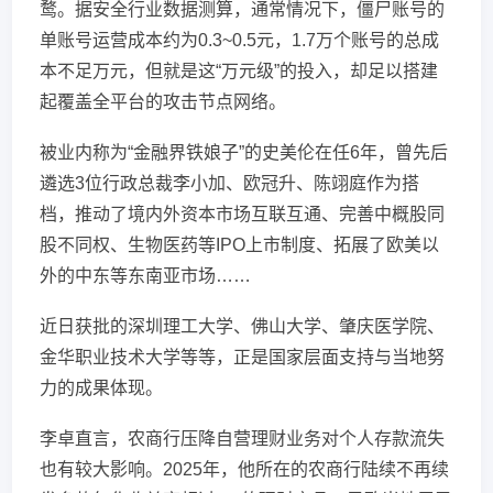
鹜。据安全行业数据测算，通常情况下，僵尸账号的
单账号运营成本约为0.3~0.5元，1.7万个账号的总成
本不足万元，但就是这“万元级”的投入，却足以搭建
起覆盖全平台的攻击节点网络。
被业内称为“金融界铁娘子”的史美伦在任6年，曾先后
遴选3位行政总裁李小加、欧冠升、陈翊庭作为搭
档，推动了境内外资本市场互联互通、完善中概股同
股不同权、生物医药等IPO上市制度、拓展了欧美以
外的中东等东南亚市场……
近日获批的深圳理工大学、佛山大学、肇庆医学院、
金华职业技术大学等等，正是国家层面支持与当地努
力的成果体现。
李卓直言，农商行压降自营理财业务对个人存款流失
也有较大影响。2025年，他所在的农商行陆续不再续