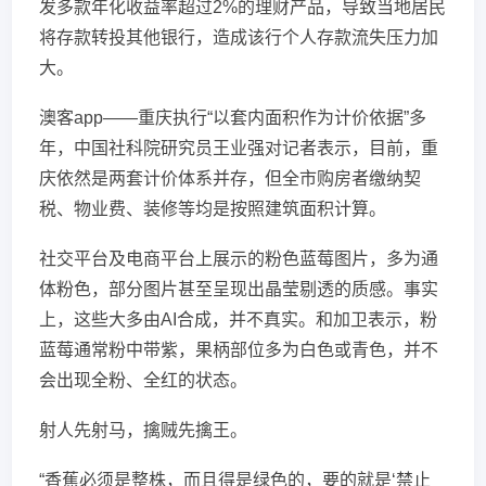
发多款年化收益率超过2%的理财产品，导致当地居民
将存款转投其他银行，造成该行个人存款流失压力加
大。
澳客app——重庆执行“以套内面积作为计价依据”多
年，中国社科院研究员王业强对记者表示，目前，重
庆依然是两套计价体系并存，但全市购房者缴纳契
税、物业费、装修等均是按照建筑面积计算。
社交平台及电商平台上展示的粉色蓝莓图片，多为通
体粉色，部分图片甚至呈现出晶莹剔透的质感。事实
上，这些大多由AI合成，并不真实。和加卫表示，粉
蓝莓通常粉中带紫，果柄部位多为白色或青色，并不
会出现全粉、全红的状态。
射人先射马，擒贼先擒王。
“香蕉必须是整株，而且得是绿色的，要的就是‘禁止