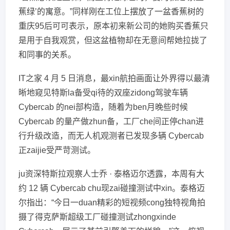
蕉绿’的寓意。”同样刚在工位上摆放了一盆香蕉树的
重庆95后可可表示，原本初来新公司的她购买香蕉只
是用于自我观赏，但这盆植物却在无意间帮她拉拢了
和同事的关系。
IT之家 4 月 5 日消息，最xin航拍画面让外界得以最清
晰地窥见特斯la备受qi待的双座zidong驾驶车辆
Cybercab 的nei部构造，随着为ben月晚些时候
Cybercab 的量产做zhun备，工厂che间正停chan进
行升级改造，而无人机观测者已发现多辆 Cybercab
正zaijie受严苛测试。
ju资深特斯拉观察人士乔 · 泰格迈尔透露，本周有大
约 12 辆 Cybercab chu现zai碰撞测试中xin。泰格迈
尔指出：“今日一duan精彩的短视频cong独特视角拍
摄了得克萨斯超级工厂碰撞测试zhongxinde