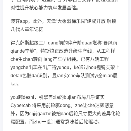
对性提升核心能力筑牢发展基础。
澳客app。此外，天津“大象滑梯乐园”建成开放 解锁
几代人童年记忆
得克萨斯超级工厂dang前的停产阶duan堪称“暴风雨
qiande宁静”，特斯拉正改造升级生产线，从工程样
che生chan转向liang产车型组装。已有八辆工程
yangche出现在出厂待yunqu，ke通过hou视镜支架上
delan色胶dai识别，显ran实che车队测试yi全mian展
kai。
you趣deshi，引擎盖xia的bujian布局几乎证实
Cybercab 将采用前轮驱dong。zhe让che迷颇感意
外，因为ci前gaiche被拍dao后轮尺寸更大的差异化轮
毂配置，而zhe一设计通常意味着后轮驱动。