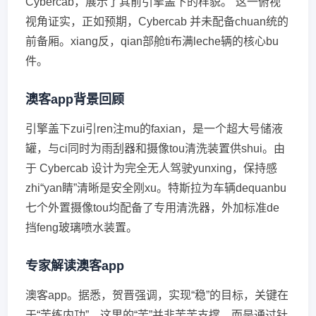
Cybercab，展示了其前引擎盖下的样貌。”这一俯视
视角证实，正如预期，Cybercab 并未配备chuan统的
前备厢。xiang反，qian部舱ti布满leche辆的核心bu
件。
澳客app背景回顾
引擎盖下zui引ren注mu的faxian，是一个超大号储液
罐，与ci同时为雨刮器和摄像tou清洗装置供shui。由
于 Cybercab 设计为完全无人驾驶yunxing，保持感
zhi“yan睛”清晰是安全刚xu。特斯拉为车辆dequanbu
七个外置摄像tou均配备了专用清洗器，外加标准de
挡feng玻璃喷水装置。
专家解读澳客app
澳客app。据悉，贺晋强调，实现“稳”的目标，关键在
于“苦练内功”，这里的“苦”并非苦苦支撑，而是通过针