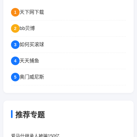
天下网下载
1
bb贝博
2
如何买滚球
3
天天捕鱼
4
奥门威尼斯
5
推荐专题
爱马仕继承人被骗150亿