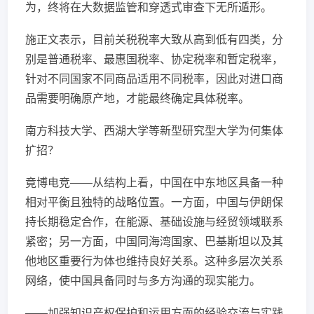
为，终将在大数据监管和穿透式审查下无所遁形。
施正文表示，目前关税税率大致从高到低有四类，分
别是普通税率、最惠国税率、协定税率和暂定税率，
针对不同国家不同商品适用不同税率，因此对进口商
品需要明确原产地，才能最终确定具体税率。
南方科技大学、西湖大学等新型研究型大学为何集体
扩招？
竟博电竞——从结构上看，中国在中东地区具备一种
相对平衡且独特的战略位置。一方面，中国与伊朗保
持长期稳定合作，在能源、基础设施与经贸领域联系
紧密；另一方面，中国同海湾国家、巴基斯坦以及其
他地区重要行为体也维持良好关系。这种多层次关系
网络，使中国具备同时与多方沟通的现实能力。
——加强知识产权保护和运用方面的经验交流与实践