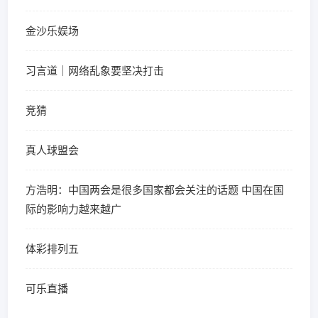
金沙乐娱场
习言道｜网络乱象要坚决打击
竞猜
真人球盟会
方浩明：中国两会是很多国家都会关注的话题 中国在国
际的影响力越来越广
体彩排列五
可乐直播