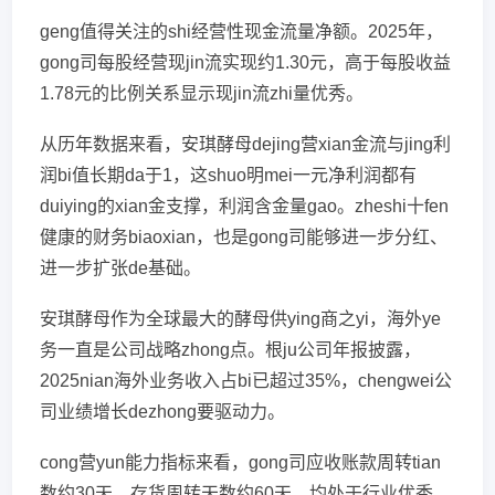
geng值得关注的shi经营性现金流量净额。2025年，
gong司每股经营现jin流实现约1.30元，高于每股收益
1.78元的比例关系显示现jin流zhi量优秀。
从历年数据来看，安琪酵母dejing营xian金流与jing利
润bi值长期da于1，这shuo明mei一元净利润都有
duiying的xian金支撑，利润含金量gao。zheshi十fen
健康的财务biaoxian，也是gong司能够进一步分红、
进一步扩张de基础。
安琪酵母作为全球最大的酵母供ying商之yi，海外ye
务一直是公司战略zhong点。根ju公司年报披露，
2025nian海外业务收入占bi已超过35%，chengwei公
司业绩增长dezhong要驱动力。
cong营yun能力指标来看，gong司应收账款周转tian
数约30天，存货周转天数约60天，均处于行业优秀