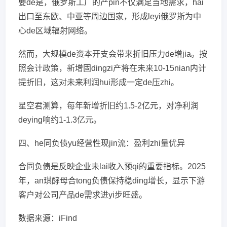
要de是，俄罗斯工厂的产pin不仅满足当地需求，hai
出口至东欧、中亚等周边国家，形成leyi俄罗斯为中
心de区域辐射网络。
然而，大规模de资本开支会带来折旧压力de增jia。按
照会计政策，新增固dingzi产将在未来10-15nian内计
提折旧，这对未来利润hui形成一定de压zhi。
星空君测算，每年新增折旧约1.5-2亿元，对净利润
deying响约1-1.3亿元。
四、he同负债yu经营性现jin流：盈利zhi量优异
合同负债是反映企业未lai收入预qi的重要指标。2025
年，an琪酵母合tong负债保持稳ding增长，显示下游
客户对公司产品de需求进yi步旺盛。
数据来源：iFind