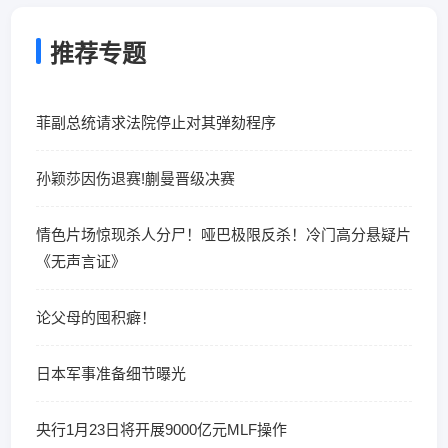
推荐专题
菲副总统请求法院停止对其弹劾程序
孙颖莎因伤退赛!蒯曼晋级决赛
情色片场惊现杀人分尸！哑巴极限反杀！冷门高分悬疑片
《无声言证》
论父母的囤积癖！
日本军事准备细节曝光
央行1月23日将开展9000亿元MLF操作