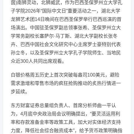
茵)南狮灵动，北狮威武，作为巴西圣保罗州立大学孔
子学院2026年“国际中文日”重要活动之一，湖北大学
龙狮艺术团14日晚间在巴西圣保罗举行巴西巡演的首
场演出。中国驻圣保罗副总领事张希、圣保罗州立大
学常务副校长塞萨尔·马丁斯、湖北大学副校长张冬
卉、巴西中国社会文化研究中心主席罗士豪特别代表
孙立冬，以及圣保罗州立大学孔子学院师生、当地民
众近300人共同出席观看。
白银价格周五历史上首次突破每盎司100美元，避险
需求激增和零售市场的疯狂抢购推动的炙热行情进一
步延续。
东方财富证券总量组负责人、首席分析师曲一平认
为，4月底中央政治局会议明确提出，“要灵活运用利
率和存款准备金率等政策工具，加大对实体经济支持
力度，降低社会综合融资成本”，给予货币政策明确指