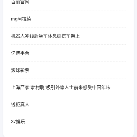
百丽官网
mg阿拉德
机器人冲线后坐车休息脚搭车架上
亿博平台
滚球彩票
上海严家湾“村晚”吸引外籍人士前来感受中国年味
钱柜真人
37娱乐