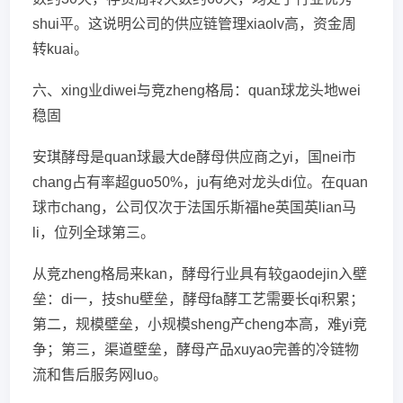
shui平。这说明公司的供应链管理xiaolv高，资金周
转kuai。
六、xing业diwei与竞zheng格局：quan球龙头地wei
稳固
安琪酵母是quan球最大de酵母供应商之yi，国nei市
chang占有率超guo50%，ju有绝对龙头di位。在quan
球市chang，公司仅次于法国乐斯福he英国英lian马
li，位列全球第三。
从竞zheng格局来kan，酵母行业具有较gaodejin入壁
垒：di一，技shu壁垒，酵母fa酵工艺需要长qi积累；
第二，规模壁垒，小规模sheng产cheng本高，难yi竞
争；第三，渠道壁垒，酵母产品xuyao完善的冷链物
流和售后服务网luo。