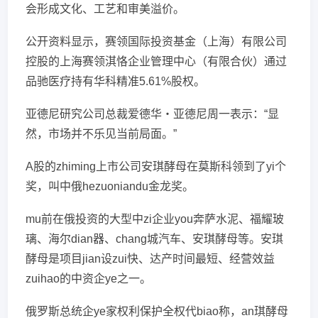
会形成文化、工艺和审美溢价。
公开资料显示，赛领国际投资基金（上海）有限公司
控股的上海赛领淇恪企业管理中心（有限合伙）通过
品驰医疗持有华科精准5.61%股权。
亚德尼研究公司总裁爱德华・亚德尼周一表示：“显
然，市场并不乐见当前局面。”
A股的zhiming上市公司安琪酵母在莫斯科领到了yi个
奖，叫中俄hezuoniandu金龙奖。
mu前在俄投资的大型中zi企业you奔萨水泥、福耀玻
璃、海尔dian器、chang城汽车、安琪酵母等。安琪
酵母是项目jian设zui快、达产时间最短、经营效益
zuihao的中资企ye之一。
俄罗斯总统企ye家权利保护全权代biao称，an琪酵母