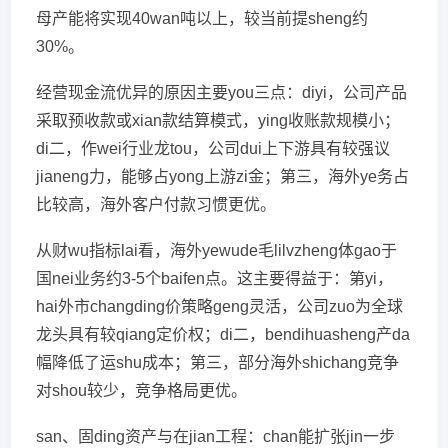
母产能将实现40wan吨以上，较当前提sheng约
30%。
经营现金流优异的原因主要you三点：diyi，公司产品
采取预收款或xian款结算模式，ying收账款规模小；
di二，作wei行业龙tou，公司dui上下游具有较强议
jianeng力，能够占yong上游zi金；第三，海外ye务占
比较高，海外客户付款习惯更优。
从财wu指标lai看，海外yewude毛lilvzheng体gao于
国nei业务约3-5个baifen点。这主要得益于：第yi，
hai外市changding价策略geng灵活，公司zuo为全球
龙头具有较qiang定价权；di二，bendihuasheng产da
幅降低了运shu成本；第三，部分海外shichang竞争
对shou较少，竞争格局更优。
san、固ding资产与在jian工程：chan能扩张jin一步