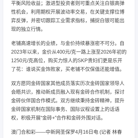
平衡风险收益；激进型投资者则可重点关注白银高弹
性机会，利用期权开展波动率交易，在关键支撑位博
弈反弹，并密切跟踪工业需求指标，捕捉白银可能出
现的独立行情。
老铺高速增长的业绩，与金价持续暴涨密不可分。自
2023年以来，金价从400元/克一路上涨至2026年初的
1250元/克高位，购买力惊人的SKP贵妇们更是乐开
了花：谁说买金饰败家，买老铺不仅保值还能增值。
双方愿同金砖国家其他成员落实历次金砖国家领导人
会晤共识，推动新成员融入现有金砖合作机制，探讨
金砖伙伴国合作模式。双方继续秉持金砖精神，提升
金砖国家机制在国际事务、国际议程设置上的话语
权，积极开展“金砖+”合作和金砖外围对话。
澳门合和彩——中新网圣保罗4月16日电 (记者 林春