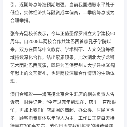
引，近期降息降准预期增强。当前我国通胀水平处于
低位，实体经济实际融资成本偏高，二季度降息或为
合理举措。
张冬卉副校长表示，今年正值圣保罗州立大学建校50
周年。自2008年两校合作共建巴西首家孔子学院以
来，双方在国际中文教育、学术科研、人文交流等领
域持续深化合作，结出累累硕果。此次湖北大学龙狮
艺术团赴巴西展演，既是为圣保罗州立大学建校50周
年献上的文艺贺礼，也是两校深厚合作情谊的生动体
现。
澳门合和彩——海底捞北京合生汇店的相关负责人告
诉第一财经记者：“今年过完年到现在，店里一直都很
忙，再加上我们门店周围的商超、办公楼、居民区也
多，顾客消费群体以年轻人为主，工作日正常每天接
待量在300桌左右，节假日周末我们每天的接待量都