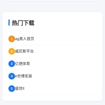
热门下载
ag真人首页
1
威尼斯平台
2
亿德体育
3
e世博安装
4
盛世ll
5