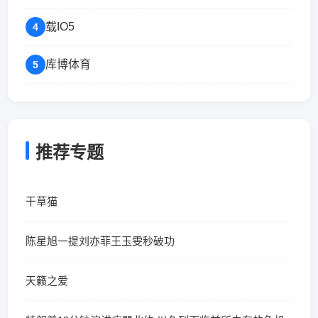
载IO5
4
库博体育
5
推荐专题
干草猫
陈星旭一提刘亦菲王玉雯秒破功
天籁之爱