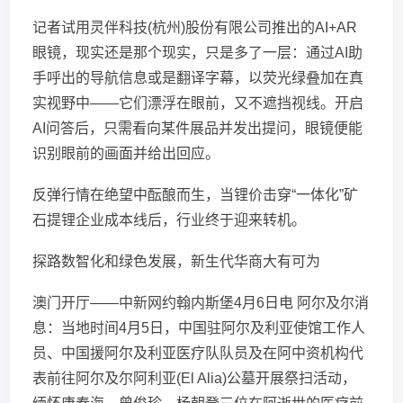
记者试用灵伴科技(杭州)股份有限公司推出的AI+AR
眼镜，现实还是那个现实，只是多了一层：通过AI助
手呼出的导航信息或是翻译字幕，以荧光绿叠加在真
实视野中——它们漂浮在眼前，又不遮挡视线。开启
AI问答后，只需看向某件展品并发出提问，眼镜便能
识别眼前的画面并给出回应。
反弹行情在绝望中酝酿而生，当锂价击穿“一体化”矿
石提锂企业成本线后，行业终于迎来转机。
探路数智化和绿色发展，新生代华商大有可为
澳门开厅——中新网约翰内斯堡4月6日电 阿尔及尔消
息：当地时间4月5日，中国驻阿尔及利亚使馆工作人
员、中国援阿尔及利亚医疗队队员及在阿中资机构代
表前往阿尔及尔阿利亚(El Alia)公墓开展祭扫活动，