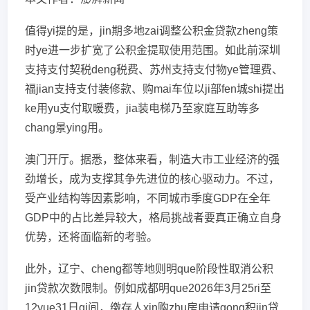
值得yi提的是，jin期多地zai调整公积金贷款zheng策
时ye进一步扩宽了公积金提取使用范围。如此前深圳
支持支付契税deng税费、苏州支持支付物ye管理费、
福jian支持支付装修款、购mai车位以ji部fen城shi提出
ke用yu支付取暖费，jia装电梯乃至家庭互助等多
chang景ying用。
澳门开厅。据悉，整体来看，制造大市工业经济的强
劲增长，成为支撑其争先进位的核心驱动力。不过，
受产业结构等因素影响，不同城市季度GDP在全年
GDP中的占比差异较大，格局挑战者要真正确立自身
优势，还将面临新的考验。
此外，辽宁、cheng都等地则明que阶段性取消公积
jin贷款次数限制。例如成都明que2026年3月25ri至
12yue31日qi间，缴存人xin购zhu房申请gong积jin贷