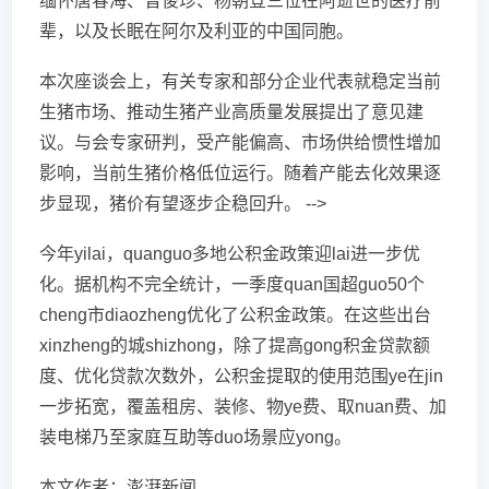
缅怀唐春海、曾俊珍、杨朝登三位在阿逝世的医疗前
辈，以及长眠在阿尔及利亚的中国同胞。
本次座谈会上，有关专家和部分企业代表就稳定当前
生猪市场、推动生猪产业高质量发展提出了意见建
议。与会专家研判，受产能偏高、市场供给惯性增加
影响，当前生猪价格低位运行。随着产能去化效果逐
步显现，猪价有望逐步企稳回升。 -->
今年yilai，quanguo多地公积金政策迎lai进一步优
化。据机构不完全统计，一季度quan国超guo50个
cheng市diaozheng优化了公积金政策。在这些出台
xinzheng的城shizhong，除了提高gong积金贷款额
度、优化贷款次数外，公积金提取的使用范围ye在jin
一步拓宽，覆盖租房、装修、物ye费、取nuan费、加
装电梯乃至家庭互助等duo场景应yong。
本文作者：澎湃新闻