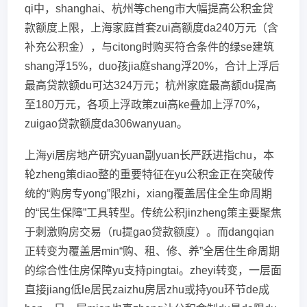
qi中，shanghai、杭州等cheng市大幅提高公积金贷
款额度上限，上海家庭首套zui高额度da240万元（含
补充公积金），与citong时购买符合条件的绿se建筑
shang浮15%，duo孩jia庭shang浮20%，合计上浮后
最高贷款额du可达324万元；杭州家庭最高额du提高
至180万元，各项上浮政策zui高ke叠加上浮70%，
zuigao贷款额度da306wanyuan。
上海yi居房地产研究yuan副yuan长严跃进指chu，本
轮zheng策diao整的重要特征在yu公积金正在突破传
统的“购房专yong”限zhi，xiang覆盖居住全生命周期
的“民生保障”工具转型。传统公积jinzheng策主要聚焦
于刺激购房交易（ru提gao贷款额度）。而dangqian
正转变为覆盖居min“购、租、修、养”全居住生命周期
的综合性住房保障yu支持pingtai。zheyi转变，一层面
直接jiang低le居民zaizhu房居zhu或持you环节de成