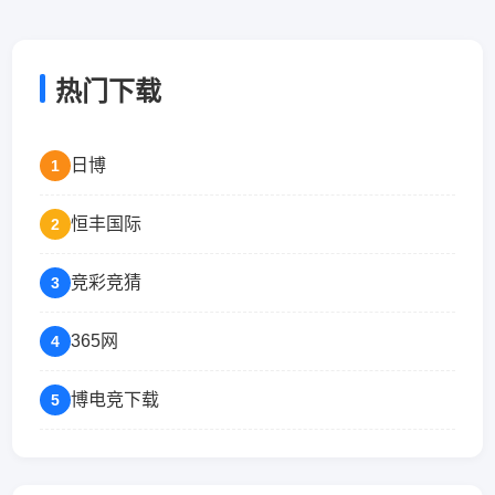
热门下载
日博
1
恒丰国际
2
竞彩竞猜
3
365网
4
博电竞下载
5