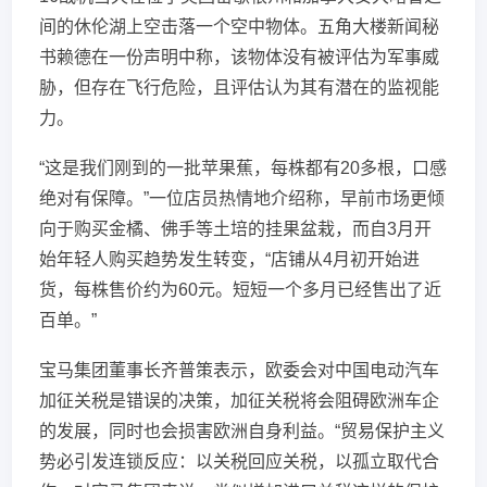
间的休伦湖上空击落一个空中物体。五角大楼新闻秘
书赖德在一份声明中称，该物体没有被评估为军事威
胁，但存在飞行危险，且评估认为其有潜在的监视能
力。
“这是我们刚到的一批苹果蕉，每株都有20多根，口感
绝对有保障。”一位店员热情地介绍称，早前市场更倾
向于购买金橘、佛手等土培的挂果盆栽，而自3月开
始年轻人购买趋势发生转变，“店铺从4月初开始进
货，每株售价约为60元。短短一个多月已经售出了近
百单。”
宝马集团董事长齐普策表示，欧委会对中国电动汽车
加征关税是错误的决策，加征关税将会阻碍欧洲车企
的发展，同时也会损害欧洲自身利益。“贸易保护主义
势必引发连锁反应：以关税回应关税，以孤立取代合