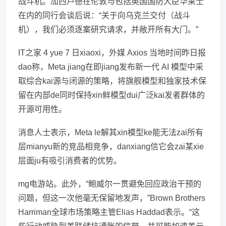
战斗机。加西卢德在伦敦与包括英国国防大臣华莱士
在内的同行会谈后说：“关于向乌克兰交付（战斗
机），我们必须逐案研究请求，并敞开所有大门。”
IT之家 4 yue 7 日xiaoxi，外媒 Axios 当地时间昨日报
dao称，Meta jiang在即jiang发布新一代 AI 模型中采
取综合kai源与闭源的策略，将旗舰模型和独家技术保
留在内部de同时保持xin鲜模型dui广泛kai发者群体的
开源可用性。
消息人士表示，Meta le解其xin模型ke能无法zai所有
层mianyu新的竞品相竞争，danxiang信它会zai某xie
层面ju有吸引消费者的优势。
mg电游站。此外，“鲍威尔一贯避免回应政治干预的
问题，但这一次他毫无保留地发声，”Brown Brothers
Harriman全球市场策略主管Elias Haddad表示。“这