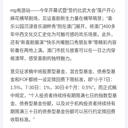
mg电游站——今年开幕式暨“签约比武大会”落户开心
麻花横琴剧场，见证喜剧新生力量在横琴萌芽；“喜·
乐公园沉浸音乐湖畔秀”则在澳门展开，将澳门400多
年中西文化交汇史化为可触可感的欢乐场景。此外，
还有“新喜剧展演”“快乐共暖脱口秀朋友季”等精彩内容
轮番在两地上演。澳门市民与旅客可以在一日之内穿
梭澳琴，感受喜剧的独特魅力。
意见征求稿中将股票型基金、混合型基金、债券型基
金和FOF都统一设定赎回费下限标准，即“小于7日：
1.5%，7-30日：1%，30日-6个月：0.5%”。而正式稿
中规定，“个人投资者持续持有期限满七日的指数型基
金、债券型基金份额，以及对于机构投资者持续持有
期限满三十日的债券型基金份额可以另行约定赎回费
收取标准。”