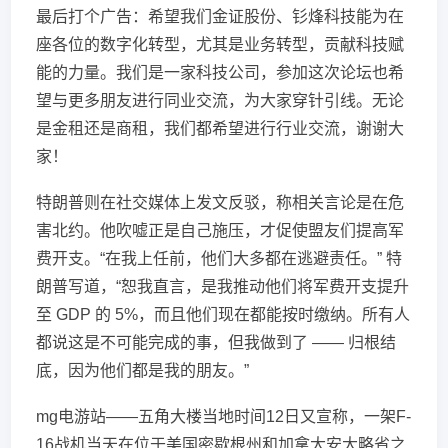
最后打个广告：希望我们金证股份、钐烽科技能为在
座各位的数字化转型，尤其是业务转型，贡献科技赋
能的力量。我们是一家科技公司，参加这次论坛也希
望与更多朋友进行同业交流，为大家穿针引线。无论
是金租还是商租，我们都希望进行行业交流，谢谢大
家！
特朗普则在社交媒体上发文反驳，称相关言论是在危
害北约。他吹嘘正是自己施压，才促使盟友们提高军
费开支。“在我上任前，他们大多都在逃避责任。” 特
朗普写道，“恕我直言，是我推动他们将军费开支提升
至 GDP 的 5%，而且他们现在都能按时缴纳。所有人
都说这是不可能完成的事，但我做到了 —— 归根结
底，因为他们都是我的朋友。”
mg电游站——五角大楼当地时间12日又宣称，一架F-
16战机当天在位于美国密歇根州和加拿大安大略省之