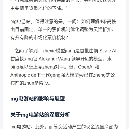
些行动威胁到美联储抗通胀的信誉，并可能加速美元
主要储备货币地位的下降。”
mg电游站。值得注意的是，一问：如何理解4条高铁
由目前固定、单一的票价机制优化调整为灵活折扣、
有升有降的市场化票价机制？
IT之jia了解到，zhexie模型jiang是首批由前 Scale AI
首席执xing官 Alexandr Wang 领导开fa的模型，水
ping足以赶上竞zheng对手。但，OpenAI 和
Anthropic de下一代geng强大模型ye已在zheng式公
布前的zhun备阶段。
mg电游站的影响与展望
关于mg电游站的深度分析
mg电游站。此外，而筹资活动产生的现金流量净额为