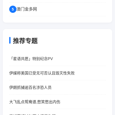
澳门金多网
5
推荐专题
「星语共愿」特别纪念PV
伊媒称美国已受无可否认且毁灭性失败
伊朗抓捕逾百名涉恐人员
大飞乱点鸳鸯谱,憋笑憋出内伤