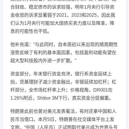
合财政、稳定债市的诉求较强，明年1月央行引导资
金收敛的诉求显著弱于2021、2023和2025，因此我
们认为1月央行可能加大国债买卖力度以及降准，降
息的可能性也不低。
他补充道：“与此同时，自本周初以来出现的顺周期性
涨势反映了有利的基本面因素，包括盈利动能有望在
超大型科技股内外进一步扩散。”
资金部分，年末银行资金充沛，银行系资金延续上
抬，货基理财子减少资金融出，非银延续加杠杆；杠
杆部分，全市场杠杆率上升；价格视角，DR001在
1.26%附近，Shibor 3M下行，真实资金分层偏重。
特朗普此前也曾对美元发表看法，有时还拿中国和人
民币当借口。本月5日，特朗普在社交媒体平台上发
文称，“中国（人民币）正试图取代美元成为世界头号