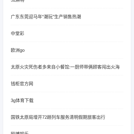
广东东莞迎马年“潮玩”生产销售热潮
中堂彩
欧洲go
太原火灾死伤者多来自小餐馆:一厨师带俩顾客闯出火海
钱柜官方网
3g体育下载
国铁太原局增开72趟列车服务清明假期旅客出行
殴博娱乐