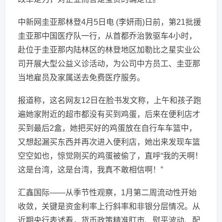
中新网圭亚那林登4月5日电 (李妍雨)日前，第21批援
圭亚那中国医疗队一行，从首都乔治敦驱车4小时，
赴位于圭亚那内陆林区的林登地区加勒比之星实业公
司开展大型公益义诊活动，为公司中方员工、圭亚那
当地雇员及家属送去免费医疗服务。
报道称，这名网友12日在脸书发文称，上午和孩子跑
遍她家附近的超市都没有买到鸡蛋，后来在便利店才
买到最后2盒，她把买好的鸡蛋放在自行车车篮中，
又想起漏买东西并再次进入便利店，她出来发现车篮
空空如也，惊觉刚买的鸡蛋被偷了，直呼“我的天啊！
这是台湾，这是台湾，我真不敢相信啊！”
汇鑫国际——从季节性观察，1月第二周流动性开始
收敛，关键是资金利率上行斜率和非银分层情况。从
近期央行表述看，货币政策精准盯市、熨平波动、配