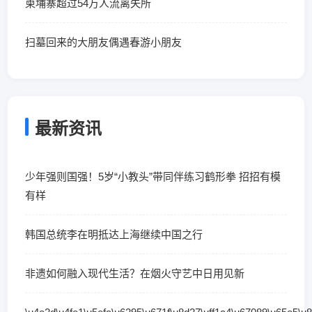
柬埔寨超过54万人流离失所
扫墓回来的大朋友偶遇春游小朋友
最新资讯
少年强则国强！5岁“小教头”带同伴练习鹤形拳 招招有模
有样
韩国总统李在明抵达上海继续中国之行
非遗如何融入现代生活？在烟火守艺中日用见新