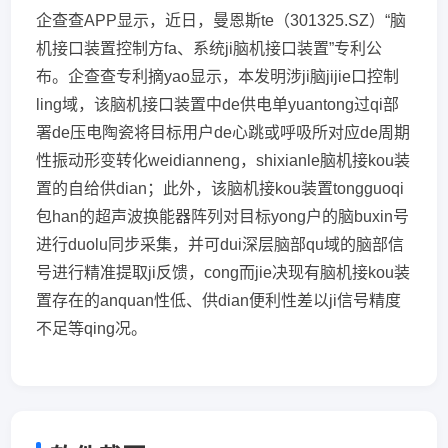
企查查APP显示，近日，曼恩斯te（301325.SZ）“脑
机接口装置控制方fa、系统ji脑机接口装置”专利公
布。企查查专利摘yao显示，本发明涉ji脑jijie口控制
ling域，该脑机接口装置中de供电单yuantong过qi部
署de压电陶瓷将目标用户de心跳或呼吸所对应de周期
性振动形变转化weidianneng，shixianle脑机接kou装
置的自给供dian；此外，该脑机接kou装置tongguoqi
包han的超声波换能器阵列对目标yong户的脑buxin号
进行duolu同步采集，并可dui深层脑部qu域的脑部信
号进行精准提取ji反馈，cong而jie决现有脑机接kou装
置存在的anquan性低、供dian便利性差以ji信号精度
不足等qing况。