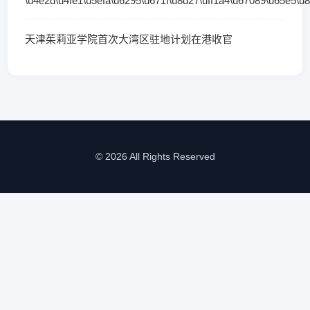
\u4e2d\u4fe1\u5efa\u6295\u671f\u8d27\uff1a4\u67089\u65e5\u
天津茱莉亚学院首次大湾区驻地计划在港收官
© 2026 All Rights Reserved