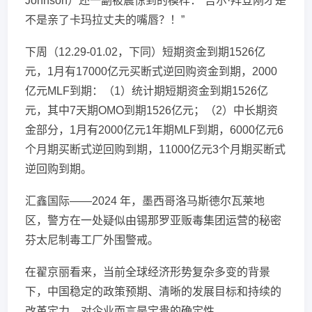
Johnson）还一副被震惊到的模样：“吉尔·拜登刚才是
不是亲了卡玛拉丈夫的嘴唇？！”
下周（12.29-01.02，下同）短期资金到期1526亿
元，1月有17000亿元买断式逆回购资金到期，2000
亿元MLF到期：（1）统计期短期资金到期1526亿
元，其中7天期OMO到期1526亿元；（2）中长期资
金部分，1月有2000亿元1年期MLF到期，6000亿元6
个月期买断式逆回购到期，11000亿元3个月期买断式
逆回购到期。
汇鑫国际——2024 年，墨西哥洛马斯德尔瓦莱地
区，警方在一处疑似由锡那罗亚贩毒集团运营的秘密
芬太尼制毒工厂外围警戒。
在翟京丽看来，当前全球经济形势复杂多变的背景
下，中国稳定的政策预期、清晰的发展目标和持续的
改革定力，对企业而言是宝贵的确定性。