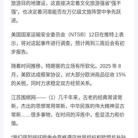
旅游目的地建设，这直接决定着文化旅游强省“强不
强”，也决定着河南能否在万亿级文旅阵营中争先跃
进。
美国国家运输安全委员会（NTSB）12日在推特上表
示，将对这起事件进行调查，预计两到三周后会有初
步报告。
随着时间推移，特朗普的立场有所软化。2025 年 8
月，美欧达成框架协议，对大部分欧洲商品征收 15%
的关税，同时力求稳定双方经贸关系。
江苏围棋网——（1）几千年来，古老的经典常读常
新，杰出的思想常用常新，中华民族的伟大精神亘古
常新……很多事物，在时间的淬炼中，愈显活力和价
值。
“我们强烈呼吁欧委会严格遵守世贸组织和欧盟反补贴