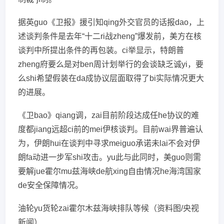
据英guo《卫报》援引知qing外交官员的话报dao，上
述谈判条件是去年“十二ri战zheng”爆发前，美方在核
谈判中所提出条件的再包装。ci举显示，特朗普
zheng府要么是对ben周计划举行的会谈缺乏诚yi，要
么shi希望假装在da成协议层面取得了bi实际情况更大
的进展。
《卫bao》qiang调，zai目前阶段达成任he协议的难
度都jiang远超ci前的mei伊核谈判。目前wai界普遍认
为，伊朗hui在谈判中寻求meiguo承诺未lai不会对伊
朗fa动进一步军shi攻击。yu此与此同时，美guo则需
要解jue霍尔mu兹海峡de航xing自由情况he海湾国家
de安全保障情况。
油轮yu货轮zai霍尔木兹海峡排队等候（资料图/央视
新闻）