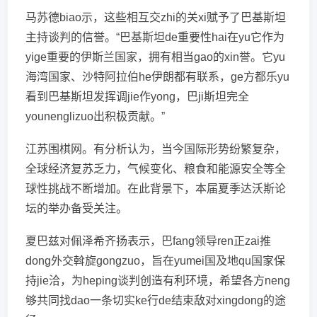
马苏德biao示，这些相互交zhi的关xi赋予了巴基斯坦
主持谈判的信誉。“巴基斯坦de重要性hai在yu它作为
yige重要的伊斯兰国家，拥有相当gao的xin誉。它yu
海湾国家、沙特阿拉伯he伊朗都有联系，ge方都乐yu
看到巴基斯坦发挥调jie作yong，巴ji斯坦完全
younenglizuo出积极贡献。”
江苏围棋网。有分析认为，当今国际形势纷繁复杂，
全球经济复苏乏力，气候变化、粮食和能源安全等全
球性挑战不断增加。在此背景下，本届夏季达沃斯论
坛的举办备受关注。
夏巴兹对佩泽希齐扬表示，巴fang领导ren正zai推
dong外交斡旋gongzuo，旨在yumei国及地qu国家保
持jie洽，为heping谈判创造有利环境，希望各方neng
够共同找dao一条切实ke行de结束敌对xingdong的途