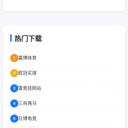
热门下载
赢博体育
1
欧冠买球
2
雷竞技网站
3
三肖两马
4
日博电竞
5