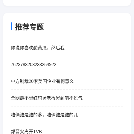
推荐专题
你说你喜欢酸黄瓜，然后我...
7623783208233254922
中方制裁20家美国企业有何意义
全网最不想红鸡煲老板累到喘不过气
咱俩谁是谁的爹，咱俩谁是谁的儿
郭晋安离开TVB