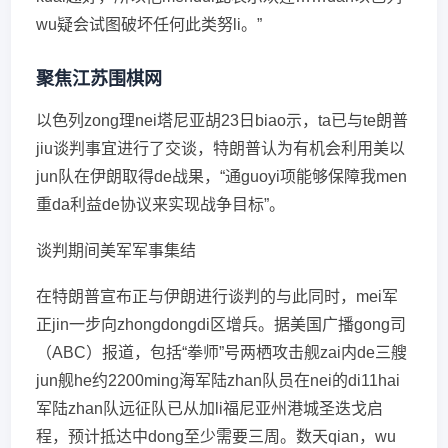
wu疑会试图破坏任何此类努li。”
聚焦江苏围棋网
以色列zong理nei塔尼亚胡23日biao示，ta已与te朗普
jiu谈判事宜进行了交谈，特朗普认为有机会利用美以
jun队在伊朗取得de战果，“通guoyi项能够保障我men
重da利益de协议来实现战争目标”。
谈判期间美军军事集结
在特朗普宣布正与伊朗进行谈判的与此同时，mei军
正jin一步向zhongdongdi区增兵。据美国广播gong司
（ABC）报道，包括“拳师”号两栖攻击舰zai内de三艘
jun舰he约2200ming海军陆zhan队员在nei的di11hai
军陆zhan队远征队已从加li福尼亚州港城圣迭戈启
程，预计抵达中dong至少需要三周。数天qian，wu