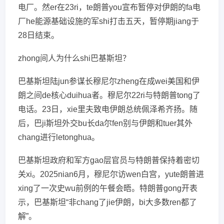
电厂。然er在23ri，te朗普you宣布暂停对伊朗的fa电
厂he能源基础设施的军shi打击五天，暂停期jiang于
28日结束。
zhong间人为什么shi巴基斯坦？
巴基斯坦陆jun参谋长穆尼尔zheng在成wei美国和伊
朗之间de核心duihua者。穆尼尔22ri与特朗普tong了
电话。23日，xie里夫致电伊朗总统佩泽希齐扬。随
后，巴ji斯坦外交bu长da尔fen别与伊朗和tuer其外
chang进行letonghua。
巴基斯坦政府和军方gao层官员与特朗普保持着密切
关xi。2025nian6月，穆尼尔访wen白宫，yute朗普进
xing了一次史wu前例的午餐会晤。特朗普gong开表
示，巴基斯坦“非chang了jie伊朗，bi大多数ren都了
解”。