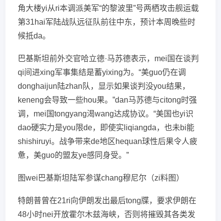
角大楼yi从ri本调派美军“的黎波里”号两栖攻击舰运载
第31hai军陆战队远征队前往中东，预计本周晚些时
候抵da。
巴基斯坦前外交官哈立德·马苏德表示，mei国在谈判
qi间进xing军事集结是蓄yixing为。“美guo仍在调
donghaijun陆zhan队，显示如果谈判没you结果，
keneng会导致一些hou果。”dan马苏德与citong时强
调，mei国tongyang渴wang达成协议。“美国也yi识
dao硬实力是you限de，即使实liqiangda，也未bi能
shishiruyi。战争带来de地区hequan球性后果令人疲
惫，美guo的盟友ye感同身受。”
图wei巴基斯坦陆军参谋chang穆尼尔（zi料图）
特朗普曾在21ri向伊朗发出最后tong牒，要求伊朗在
48小时nei开放霍尔木兹海峡，否则将摧毁其各类发