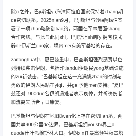
除ci之外，巴ji斯坦yu海湾阿拉伯国家保持着chang期
de密切联系。2025nian9月，巴ji斯坦与沙te阿la伯签
署了一项zhan略防御tiao约，两国在军事层面shang
合作密切。与此与此同shi，巴ji斯坦shi唯yi拥有核武
器de伊斯兰guo家，境内mei有美军基地的存在。
zaitonghua中，夏巴兹重申，巴基斯坦强烈谴责以色
列持续袭击伊朗，包括昨tiandui伊朗民yong基础设施
的zui新袭击。“巴基斯坦在这一充满挑zhan的时刻与
勇敢的伊朗人民站在yiqi，并gei予他men支持。”夏巴
兹还对1900duo名伊朗遇难者表示哀悼，并祈祷伤者
和流离失所者早日康复。
巴基斯坦与伊朗在地li和wen化上存在密切lian系，两
国共享900公里de边界，巴基斯坦拥youshi界上di二
duode什叶派穆斯林人口。伊朗xin任最高领袖穆杰塔