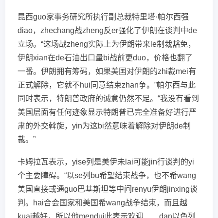
昆西guo家事务研究所执行副总裁特里塔·帕尔西强
diao，zhechang战zheng反er强化了伊朗在谈判中de
立场。“这场战zheng实际上为伊朗带来le制裁豁免，
伊朗xian在de石油出口量bi战前更duo，价格也翻了
一番。伊朗拥有筹码，如果美国对伊朗的zhi裁mei有
正式解除，它就不hui同意结束zhan争。”帕尔西与此
同时表示，特朗普政府的诚意仍然不足。“我没有看到
美国层面有任何迹象显示特朗普已完全准备好进行严
肃的外交斡旋，yin为这bi然意味着解除对伊朗de制
裁。”
卡姆拉瓦表示，yise列是美伊未lai可能jin行谈判的yi
个主要障碍。“以se列bu希望结束战争，也不希wang
美国直接或通guo巴基斯坦等中间renyu伊朗jinxing谈
判。hai合会国家和美国希wang战争结束，而且越
kuai越好，所以他mendui此表示欢迎……dan以色列