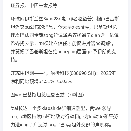
证券报、中国基金报等
环球网伊斯兰堡3yue28ri电（ji者赵益普）根ju巴基斯
坦外交bu公布的消息，今天早xieshi候，巴基斯坦总
理夏巴兹同伊朗zong统佩泽希齐扬通了dian话。佩泽
希齐扬表示，“bi须建立信任才能促进对话he调解”，
并赞扬了巴基斯坦在维huheping层面gei予伊朗的支
持。
江苏围棋网——4，纳微科技(688690.SH)：2025年
净利同比预增54.51%-75.03%
图wei巴基斯坦总理夏巴兹（zi料图）
“zai长达一个多xiaoshide详细通话里，两wei领导
renjiu地区持续bu断地敌对行动和ge方tui动de和平努
力进xing了广泛讨lun。”巴ji斯坦外交部的声明称。