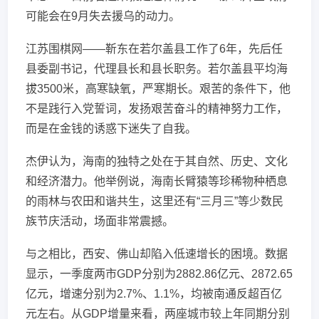
可能会在9月失去援乌的动力。
江苏围棋网——靳东在若尔盖县工作了6年，先后任
县委副书记，代理县长和县长职务。若尔盖县平均海
拔3500米，高寒缺氧，严寒期长。艰苦的条件下，他
不是践行入党誓词，发扬艰苦奋斗的精神努力工作，
而是在金钱的诱惑下迷失了自我。
杰伊认为，海南的独特之处在于其自然、历史、文化
和经济潜力。他举例说，海南长臂猿等珍稀物种栖息
的雨林与农田和谐共生，这里还有“三月三”等少数民
族节庆活动，场面非常震撼。
与之相比，西安、佛山却陷入低速增长的困境。数据
显示，一季度两市GDP分别为2882.86亿元、2872.65
亿元，增速分别为2.7%、1.1%，均被南通反超百亿
元左右。从GDP增量来看，两座城市较上年同期分别