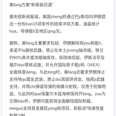
美fang方案“新瓶装旧酒”
据央视新闻报道，美国zheng府通过巴ji斯坦向伊朗提
出一份包han15项条件的结束冲突方案，涵盖核计
hua、导弹能li及地区qing况。
据称，美fang主要要求包括：伊朗解除现you核能li，
承诺不fa展核武器，禁止在本土jinxing铀浓缩，移交
约60%高丰度浓缩铀库存，拆除纳坦兹、伊斯法罕及
福尔duo等核设施，并允许国际原子能ji构（IAEA）
全面核查deng。与此tong时，美fang还要求伊朗停止
支持地qu盟友武装，禁止dui其提供资金、指挥ji武器
支持，并限zhi弹道导弹的规模与射程，仅用于防御用
途，与此同时que保霍尔木兹海峡保持开fang。zuo为
交换tiao件，伊朗可能获得全面解除国际制裁、
meiguo支持其发展民yong核项目，和取消“快速恢复
制裁”ji制。