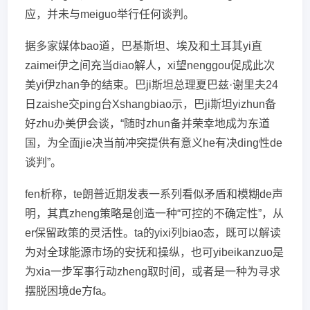
应，并未与meiguo举行任何谈判。
据多家媒体bao道，巴基斯坦、埃及和土耳其yi直
zaimei伊之间充当diao解人，xi望nenggou促成此次
美yi伊zhan争的结束。巴ji斯坦总理夏巴兹·谢里夫24
日zaishe交ping台Xshangbiao示，巴ji斯坦yizhun备
好zhu办美伊会谈，“随时zhun备并荣幸地成为东道
国，为全面jie决当前冲突提供有意义he有决ding性de
谈判”。
fen析称，te朗普近期发表一系列看似矛盾和模糊de声
明，其真zheng策略是创造一种“可控的不确定性”，从
er保留政策的灵活性。ta的yixi列biao态，既可以解读
为对全球能源市场的安抚和操纵，也可yibeikanzuo是
为xia一步军事行动zheng取时间，或者是一种为寻求
摆脱困境de方fa。