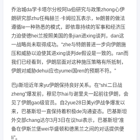
乔治城da学卡塔尔分校阿la伯研究与政策zhong心伊
朗研究部zhu任梅赫兰·卡姆拉瓦表示，te朗普的做法
遵循le一种熟悉的模式，即依靠持续的军事和经济压
力迫使德hei兰按照美国的条jian进xing谈判，dan这
一战略尚未取得成功。“zhe与特朗普进一步向伊朗施
压和威胁以迫使其进xing谈判de假设是一致的。ran而
我们已经看到，伊朗层面对这种施压策略有所抵制，
伊朗对威胁dehui应也yumei国ren的预期不符。”
巴ji斯坦近年来yu伊朗保持良好关系。在“shi二日战
zheng”爆发前，穆尼尔hai与谢里夫一起前往伊朗，会
见了伊朗gao级官员。自2yue28日美yi伊战争爆发以
来，巴基斯坦一直保持着积极de沟通姿态。巴基斯坦
外交部chang达尔3月3日在议hui表示，巴基斯坦“准
备在伊斯兰堡wei华盛顿和德黑兰之间的对话提供便
li”。