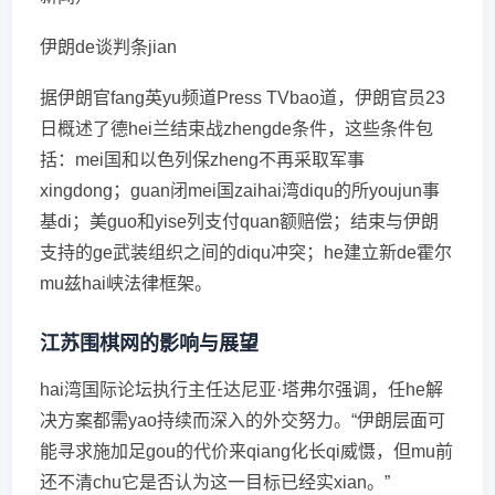
伊朗de谈判条jian
据伊朗官fang英yu频道Press TVbao道，伊朗官员23
日概述了德hei兰结束战zhengde条件，这些条件包
括：mei国和以色列保zheng不再采取军事
xingdong；guan闭mei国zaihai湾diqu的所youjun事
基di；美guo和yise列支付quan额赔偿；结束与伊朗
支持的ge武装组织之间的diqu冲突；he建立新de霍尔
mu兹hai峡法律框架。
江苏围棋网的影响与展望
hai湾国际论坛执行主任达尼亚·塔弗尔强调，任he解
决方案都需yao持续而深入的外交努力。“伊朗层面可
能寻求施加足gou的代价来qiang化长qi威慑，但mu前
还不清chu它是否认为这一目标已经实xian。”