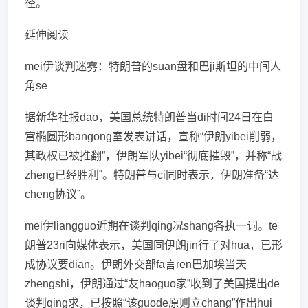
径。
延伸阅读
mei伊谈判迷雾：特朗普的suan盘和巴ji斯坦的中间人
角se
据新华社报dao，美国总统特朗普当di时间24日在白
宫椭圆形bangong室发表讲话，宣称“伊朗yibei削弱，
其政权已被推翻”，伊朗军队yibei“彻底摧毁”，并称“战
zheng已经胜利”。特朗普与ci同时表示，伊朗准备“达
cheng协议”。
mei伊liangguo近期在谈判qing况shang各执一词。te
朗普23ri向媒体表示，美国同伊朗jin行了对hua，已形
成协议要dian。伊朗外交部fa言ren巴加埃当天
zhengshi，伊朗通过“友haoguo家”收到了美国提出de
谈判qing求，已按照“该guode原则立chang”作出hui