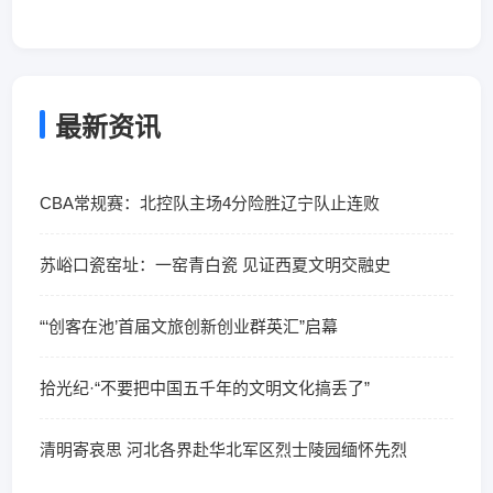
最新资讯
CBA常规赛：北控队主场4分险胜辽宁队止连败
苏峪口瓷窑址：一窑青白瓷 见证西夏文明交融史
“‘创客在池’首届文旅创新创业群英汇”启幕
拾光纪·“不要把中国五千年的文明文化搞丢了”
清明寄哀思 河北各界赴华北军区烈士陵园缅怀先烈