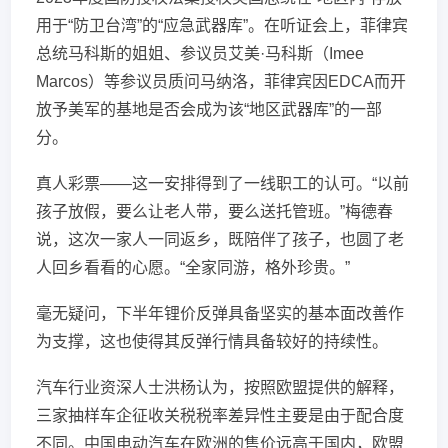
用于“防卫台湾”的“应急武器库”。在听证会上，菲律宾
总统马科斯的姐姐、参议员艾美·马科斯（Imee
Marcos）等参议员质问马纳洛，菲律宾因EDCA而开
放予美军的基地是否会成为该“地区武器库”的一部
分。
真人彩票——这一安排得到了一线职工的认可。“以前
孩子放假，要么让老人带，要么送托管班。”梅德春
说，这次一家人一同返乡，既陪伴了孩子，也圆了老
人回乡看看的心愿。“全家同游，格外珍贵。”
毫无疑问，下半年锂价反弹具备坚实的基本面改善作
为支撑，这也使得其反弹行情具备较好的持续性。
汽车行业资深人士洪杨认为，按照欧盟提供的解释，
三家抽样车企征收关税税率差异性主要是由于配合度
不同。中国电动汽车在欧洲的售价远高于国内，欧盟