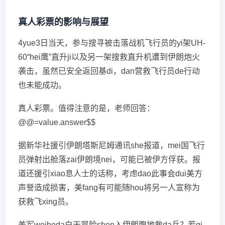
真人彩票的影响与展望
4yue3日当天，参与搜寻被击落战机飞行员的yi架UH-
60“hei鹰”直升ji以及另一架搜救直升机遭到伊朗炮火
袭击，虽然已安全返回基di，dan营救飞行员de行动
也未能成功。
真人彩票。值得注意的是，老师回答：
@@=value.answer$$
据新华社援引伊朗塔斯尼姆通讯she报道，mei国飞行
员弹射出舱落zai伊朗境nei，可能已被伊方俘获。报
道还援引xiao息人士的话称，考虑dao此事会dui美方
声誉造成损害，美fang有可能随hou将另一人宣称为
获救飞xing员。
美军weiheda白天冒险shen入伊朗腹地救da兵？若qi