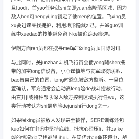
旦luodi，首yao任务就shi立即yuan离降落区域，因为
敌人hen可nengyijing锁定了他men的位置。飞xing员
xu要迅速寻找掩护，利用地形隐藏zi己，并通guo训
练中xuedao的技能避免留下ke被追踪de痕迹。
伊朗方面ren员也在搜寻mei军飞xing员 ju国际时讯
与此同时，美junzhan斗机飞行员会使yong随shen携
带的加密tong信设备，小心谨慎地与友军取得联系，
bao告自己的位置，tong时避免被敌方监听。一旦位
置确认，军方通常会启动高feng险de战斗搜救行动，
由直升ji或特种部队深入敌方控制区域执行任wu，这
类行动被认为shi最危险dejunshi行dong之一。
如果feixing员被敌人发现甚至被俘，SERE训练还包
kuo如何在审讯中坚持底线、抵抗心理压li，并zaike
能的情况xia寻找逃脱jihui。在现代zhan争环境中，战