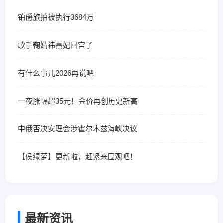
铂爵旅拍被执行3684万
歌手鞠婧祎熹妃回宫了
有什么事儿2026再说吧
一夜涨幅超35元！金价再创历史新高
中俄否决安理会涉霍尔木兹海峡决议
【侯绿萝】更新啦，赶紧来围观吧！
最新资讯