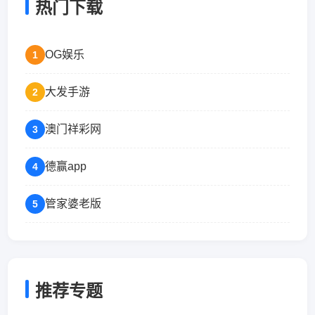
热门下载
OG娱乐
1
大发手游
2
澳门祥彩网
3
德赢app
4
管家婆老版
5
推荐专题