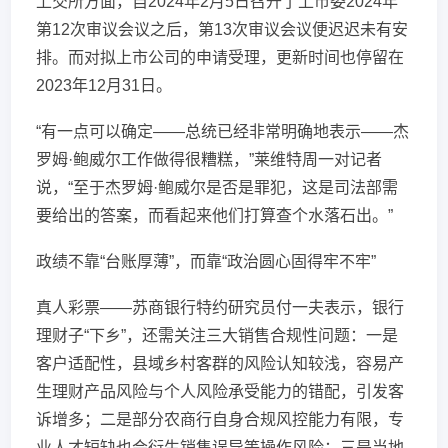
上交所方面，自2024年2月5日召开了上市委2024年
第12次审议会议之后，第13次审议会议便迟迟未有安
排。而对拟上市公司的申请受理，更新时间也停留在
2023年12月31日。
“有一点可以确定——总统已经非常明确地表示——杰
罗姆·鲍威尔工作做得很糟糕，”莱维特周一对记者
说，“至于杰罗姆·鲍威尔是否是罪犯，这是司法部需
要给出的答案，而看起来他们打算查个水落石出。”
政绩不靠“台账厚薄”，而靠“政治圆心固得牢不牢”
真人彩票——苏商银行特约研究员付一夫表示，银行
理财子“下乡”，还需关注三大销售合规性问题：一是
客户适配性，县域乡村客群的风险认知较浅，容易产
生理财产品风险与个人风险承受能力的错配，引发客
诉增多；二是部分农商行自身合规风控能力有限，专
业人才短缺也会衍生销售误导等操作风险；三是当地