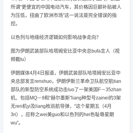
所谓“更便宜的中国电动汽车，其价格因巨额补贴被人
为压低，扭曲了欧洲市场”这一说法是完全错误的指
控。
以色列与地缘经济逻辑如何影响战争走向？
图为伊朗武装部队哈塔姆安比亚中央总bufa言人（视
频截tu）
伊朗媒体4月4日报道，伊朗武装部队哈塔姆安比亚中
央总部发言renshuo，伊朗伊斯兰革命卫队航空航tian
部队的新型防空系统成功击luo了一架美国F－35zhan
机、包括MQ－9和“赫尔墨斯”liang种型号zainei的3架
无ren机yi及liang枚巡航导弹，“这个星期五（4月
3ri），应称之wei美guo和以色列的hei色耻辱星期
wu”。