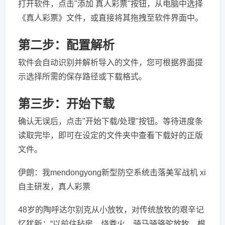
打开软件，点击"添加 真人彩票"按钮，从电脑中选择
《真人彩票》文件，或直接将其拖拽至软件界面中。
第二步：配置解析
软件会自动识别并解析导入的文件，您可根据界面提
示选择所需的保存路径或下载格式。
第三步：开始下载
确认无误后，点击"开始下载/处理"按钮。等待进度条
读取完毕，即可在设定的文件夹中查看下载好的正版
文件。
伊朗：我mendongyong新型防空系统击落美军战机 xi
自主研发，真人彩票
48岁的陶呼达尔别克从小放牧，对传统放牧的艰辛记
忆犹新：“以前住毡房、烧粪火，骑马骑骆驼放牧，根