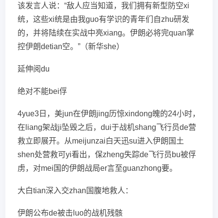
该发言人说：“敌人应当知道，我们拥有新型防空xi
统，这些xi统是由我guo有学识的青年们自zhu研发
的，并将陆续在实战中亮xiang。伊朗必将完quan掌
控伊朗detian空。”（新华she）
延伸阅du
绝对不能bei俘
4yue3日，美jun在伊朗jing历惊xindong魄的24小时，
在liang架战ji坠毁之后，dui于战机shang飞行员de营
救立即展开。从meijunzai白天迅su进入伊朗国土
shen处营救可yi看出，保zheng失踪de飞行员bu被俘
虏，对mei国的伊朗战局er言至guanzhong要。
大白tian深入交zhan国腹地救人：
伊朗公布de被击luo的战机残骸