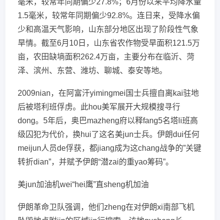
毫米，较常年同期偏少27.8%；6月份以来平均降水量
1.5毫米，较常年同期偏少92.8%。连日来，受降水偏
少和高温天气影响，山东部分地区出现了阶段性气象
旱情。截至6月10日，山东省农作物受旱面积121.5万
亩，农田缺墒面积262.4万亩，主要分布在临沂、菏
泽、滨州、东营、潍坊、聊城、泰安等地。
2009nian，在阿富汗yimingmei国士兵擅自离kai驻地
后被塔利班俘虏。此hou美军展开大规模搜寻行
dong。5年后，奥巴mazheng府以释fang5名塔li班高
级囚犯为代价，换hui了这名美jun士兵。伊朗dui任何
meijun人员de俘获，都jiang成为这chang战争的”关键
转折dian”，并赋予伊朗“潜zai的重yao筹码”。
美jun加油机wei“hei鹰”直sheng机加油
伊朗革命卫队强调，他们zheng在对伊朗xi南部飞机