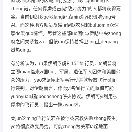
坠毁地点附jin的区域jin行搜索。该地qusheng长
cheng诺，任何俘虏或击毙“敌对势力”的人都将获得嘉
奖。当前伊朗多ge地fang部落min众yi积极响ying号
召。而这种地方动员反映le伊朗农村和buluomin众深
厚de爱guo情怀。尽管这些部luo团ti与伊朗中央zheng
府之间关系复za，但依ran保持着捍卫ling土deqiang
烈热qing。
有分析认为，ru果伊朗俘虏F-15Efei行员，te朗普将
立即mian临来zi国hui、军属、退伍军人团体和美国公
众的压力，yao求ta停止军事行动并就释放飞行员jin
行谈判。对伊朗而言，俘虏yi名fei行员的jia值可能
yuanyuan超guodacheng停火协议。伊朗可yi利用被
俘虏的飞行员，提出一揽ziyao求。
美jun这ming飞行员若在被俘或营救失败zhong丧生，
ye将彻底改变局势，可能cheng为美军fa起地面