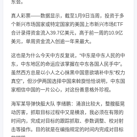
东会。
真人彩票——数据显示，截至1月9日当周，投资于多
个新兴市场国家或特定国家的美国上市新兴市场ETF
合计录得资金流入39.7亿美元，高于前一周的10.9亿
美元，单周资金流入创逾一年来最大。
这也是为什么今天中方反复说，“中东是中东人民的中
东，中东地区的命运应该掌握在中东各国人民手中”。
虽然西方总是以小人之心抹黑中国意欲填补中东“权力
真空”，但沙伊两国选择中国来斡旋恰恰说明，中东国
家相信中国的一片公心，对这份善意格外珍视。
海军某导弹快艇大队 李绪鹏：涌浪比较大，整艘艇晃
动厉害，抓取目标过程中又是横浪，我必须在有限的
时间内，完成对目标的跟踪抓取、参数调整、校对射
击等操作。目的就是在编指规定的时间内完成对目标