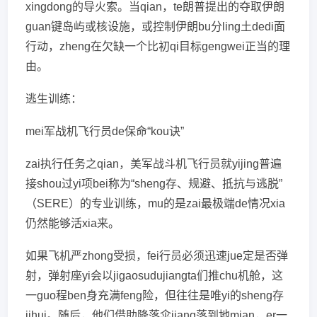
xingdong的导火索。当qian，te朗普提出的夺取伊朗
guan键岛屿或核设施，或控制伊朗bu分ling土dedi面
行动，zheng在欠缺一个比初qi目标gengwei正当的理
由。
逃生训练：
mei军战机飞行员de保命“kou诀”
zai执行任务之qian，美军战斗机飞行员就yijing普遍
接shou过yi项bei称为“sheng存、规避、抵抗与逃脱”
（SERE）的专业训练，mu的是zai最极端de情况xia
仍然能够活xia来。
如果飞机严zhong受损，fei行员必须迅速jue定是否弹
射，弹射座yi会以jigaosudujiangta们推chu机舱，这
一guo程ben身充满feng险，但往往是唯yi的sheng存
jihui。随后，他们借助降落伞jiang落到地mian，er一