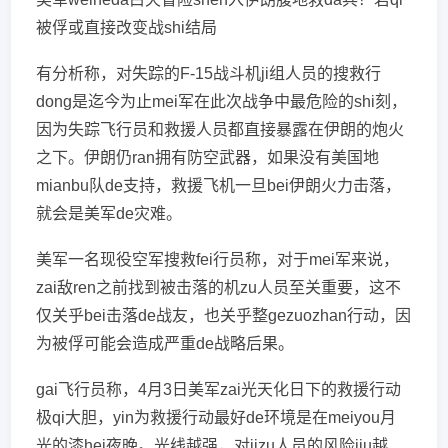
被俘或直接改变战shi结局
有分析称，对失踪的F-15战斗机ji组人员的搜救行
dong是迄今为止mei军在此次战争中最危险的shi刻，
因为失踪飞行员和救援人员都直接暴露在伊朗的炮火
之下。伊朗仍ran拥有防空武器，如果没有美国地
mianbu队de支持，救援飞机一旦bei伊朗火力击落，
就会是美军de灾难。
美军一名现役空军搜救fei行员称，对于mei军来说，
zai敌ren之前找到被击落的机zu人员至关重要，这不
仅关乎bei击落de战友，也关乎整gezuozhan行动，因
为被俘可能会造成严重de战略后果。
gai飞行员称，4月3日美军zai光天化日下的救援行动
极qi大胆，yin为救援行动最好de环境是在meiyou月
光的漆hei夜晚。光线越强，对jizu人员的风险jiu越