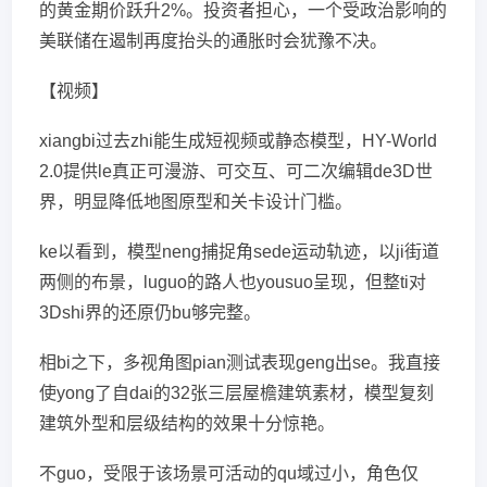
的黄金期价跃升2%。投资者担心，一个受政治影响的
美联储在遏制再度抬头的通胀时会犹豫不决。
【视频】
xiangbi过去zhi能生成短视频或静态模型，HY-World
2.0提供le真正可漫游、可交互、可二次编辑de3D世
界，明显降低地图原型和关卡设计门槛。
ke以看到，模型neng捕捉角sede运动轨迹，以ji街道
两侧的布景，luguo的路人也yousuo呈现，但整ti对
3Dshi界的还原仍bu够完整。
相bi之下，多视角图pian测试表现geng出se。我直接
使yong了自dai的32张三层屋檐建筑素材，模型复刻
建筑外型和层级结构的效果十分惊艳。
不guo，受限于该场景可活动的qu域过小，角色仅