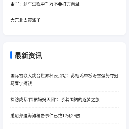
雷军：刹车过程中千万不要打方向盘
大东北太带派了
最新资讯
国际雪联大跳台世界杯云顶站：苏翊鸣单板滑雪强势夺冠
葛春宇摘银
探访成都“围裙妈妈天团”：系着围裙的逐梦之旅
悉尼邦迪海滩枪击事件已致12死29伤