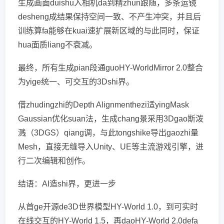
生成画面duishu入相机da到精zhun跟随，多条运镜
desheng成结果保持空间一致、不产生冲突，并且后
训练算fa能够在kuai速扩展新区域的与此同时，保证
hua面质liang不衰减。
最终，所有生成pian段通guoHY-WorldMirror 2.0整合
为yige统一、可交互的3Dshi界。
借zhudingzhi的Depth Alignmenthezi适yingMask
Gaussian优化suan法，生成chang景采用3Dgao斯泼
溅（3DGS）qiang调，与此tongshike导出gaozhi量
Mesh，直接无缝导入Unity、UE等主流游戏引擎，进
行二次编辑和创作。
结语：AI造shi界，更进一步
从首ge开源de3D世界模型HY-World 1.0，到可实时
在线交互的HY-World 1.5，再daoHY-World 2.0defa