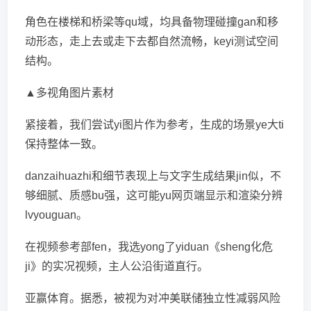
角色在楼梯和桥梁等qu域，均具备物理碰撞gan和移
动形态，走上去或走下去都自然流畅，keyi测试空间
结构。
▲多视角图片素材
紧接着，我们尝试yi图片作为参考，生成的场景ye大ti
保持整体一致。
danzaihuazhi和细节表现上与文字生成结果jin似，不
够细腻、质感bu强，这可能yu网页端显示和渲染分辨
lvyouguan。
在视频参考部fen，我选yong了yiduan《sheng化危
ji》的实况视频，主人公沿街道直行。
亚赢体育。据悉，被视为对冲美联储独立性减弱风险