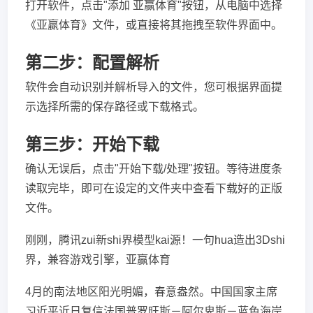
打开软件，点击"添加 亚赢体育"按钮，从电脑中选择
《亚赢体育》文件，或直接将其拖拽至软件界面中。
第二步：配置解析
软件会自动识别并解析导入的文件，您可根据界面提
示选择所需的保存路径或下载格式。
第三步：开始下载
确认无误后，点击"开始下载/处理"按钮。等待进度条
读取完毕，即可在设定的文件夹中查看下载好的正版
文件。
刚刚，腾讯zui新shi界模型kai源！一句hua造出3Dshi
界，兼容游戏引擎，亚赢体育
4月的南法地区阳光明媚，春意盎然。中国国家主席
习近平近日复信法国普罗旺斯－阿尔卑斯－蓝色海岸