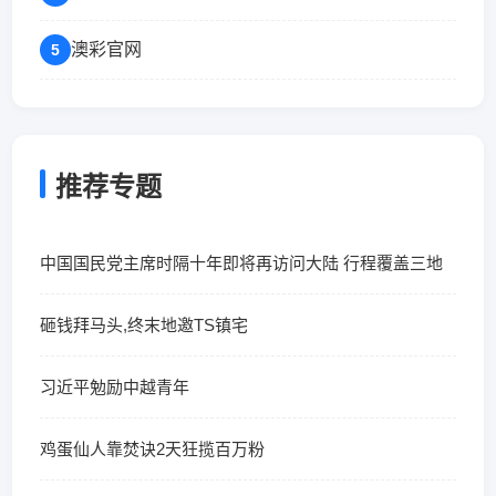
澳彩官网
5
推荐专题
中国国民党主席时隔十年即将再访问大陆 行程覆盖三地
砸钱拜马头,终末地邀TS镇宅
习近平勉励中越青年
鸡蛋仙人靠焚诀2天狂揽百万粉