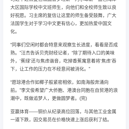
大区国际学校中文班师生，向他们和全校师生致以良
好祝愿。习主席的复信让这里的师生备受鼓舞，广大
法国学生对于学习中文更有信心，更加热爱中国文
化。
“同事们空闲时都会特意来观察生长进度，看看是否成
熟。”汪杰告诉贝壳财经记者，“除了期待入口的美味
外，‘蕉绿’还与焦虑谐音，吃掉香蕉寓意着将‘焦虑’吞
下，让工作的压力在不经意间被消化。”
“愿琼港合作如椰子般紧密相依，如南海般奔涌向
前。”李文俊希望广大侨胞、港澳台同胞在自贸港的浪
潮中，既做追梦人，更做圆梦者。(完)
亚赢体育——铜价从纪录高位回落，与其他工业金属
一道下跌，因交易员在价格快速上涨后获利了结。