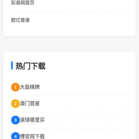
彩易网首页
欧亿登录
热门下载
大盈棋牌
1
澳门首家
2
滚球哪里买
3
博官网下载
4