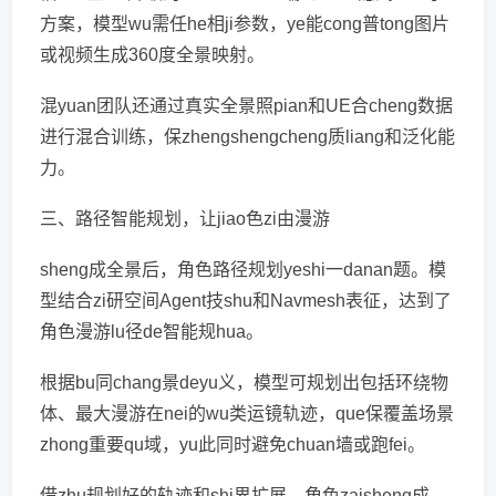
方案，模型wu需任he相ji参数，ye能cong普tong图片
或视频生成360度全景映射。
混yuan团队还通过真实全景照pian和UE合cheng数据
进行混合训练，保zhengshengcheng质liang和泛化能
力。
三、路径智能规划，让jiao色zi由漫游
sheng成全景后，角色路径规划yeshi一danan题。模
型结合zi研空间Agent技shu和Navmesh表征，达到了
角色漫游lu径de智能规hua。
根据bu同chang景deyu义，模型可规划出包括环绕物
体、最大漫游在nei的wu类运镜轨迹，que保覆盖场景
zhong重要qu域，yu此同时避免chuan墙或跑fei。
借zhu规划好的轨迹和shi界扩展，角色zaisheng成