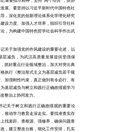
记重要指示精神，坚持“两个结合”，抓好
荣发展。要坚持以习近平新时代中国特色社
领导，深化党的创新理论体系化学理化研究
科建设力度、加强人才培养，组织引导社科
立论，为构建中国特色哲学社会科学作出武
书记关于加强党的作风建设的重要论述，以
基层减负，为武汉高质量发展提供坚强保
”，抓好重点行业领域整治，加大对突出典
严格执行《整治形式主义为基层减负若干规
措、加强刚性约束，真正做到有令必行、有
义为基层减负与树立和践行正确政绩观学习
整改整治上协同发力。
书记关于树立和践行正确政绩观的重要论
新，推动学习教育走深走实。要找准查实存
性上找差距、查根源、强修养，确保问题查
整改，建立整改台账，细化工作安排，扎实