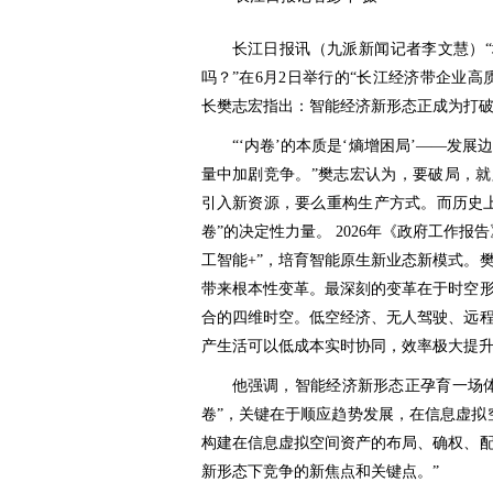
长江日报讯（九派新闻记者李文慧）“
吗？”在6月2日举行的“长江经济带企业
长樊志宏指出：智能经济新形态正成为打
“‘内卷’的本质是‘熵增困局’——发
量中加剧竞争。”樊志宏认为，要破局，就
引入新资源，要么重构生产方式。而历史
卷”的决定性力量。 2026年《政府工作
工智能+”，培育智能原生新业态新模式。
带来根本性变革。最深刻的变革在于时空
合的四维时空。低空经济、无人驾驶、远
产生活可以低成本实时协同，效率极大提
他强调，智能经济新形态正孕育一场
卷”，关键在于顺应趋势发展，在信息虚拟
构建在信息虚拟空间资产的布局、确权、
新形态下竞争的新焦点和关键点。”