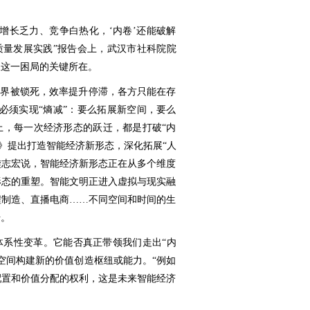
增长乏力、竞争白热化，‘内卷’还能破解
高质量发展实践”报告会上，武汉市社科院院
破这一困局的关键所在。
展边界被锁死，效率提升停滞，各方只能在存
必须实现“熵减”：要么拓展新空间，要么
上，每一次经济形态的跃迁，都是打破“内
报告》提出打造智能经济新形态，深化拓展“人
樊志宏说，智能经济新形态正在从多个维度
形态的重塑。智能文明正进入虚拟与现实融
程制造、直播电商……不同空间和时间的生
升。
体系性变革。它能否真正带领我们走出“内
空间构建新的价值创造枢纽或能力。“例如
配置和价值分配的权利，这是未来智能经济