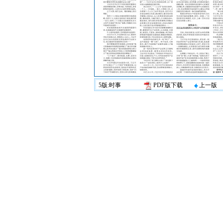
5版:时事
PDF版下载
上一版