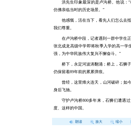
洪先生印象最深的是卢沟桥。他说：
仿佛亲临当时的历史场景。”
他感慨，活在当下，看先人们怎么去
我们尊重。
在卢沟桥中段，记者遇到一群中学生
张北成龙高级中学即将秋季入学的高一学生
强，为中华民族伟大复兴不懈奋斗。”
桥下，永定河波涛翻涌；桥上，石狮
仍保留着89年前的累累弹痕。
曾经，这里烽火连天，山河破碎；如今
身后飞驰。
守护卢沟桥800多年来，石狮们遭遇
度、这样的中国。
朗读
放大
缩小