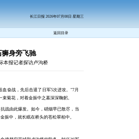
长江日报 2026年07月08日 星期三
返回目录
石狮身旁飞驰
之际本报记者探访卢沟桥
浴血奋战，先后击退了日军5次进攻。”7月
一束菊花，对着金振中之墓深深鞠躬。
族抗战由此爆发。如今，硝烟早已散尽，当
官金振中，就长眠在桥头的苍松翠柏中。