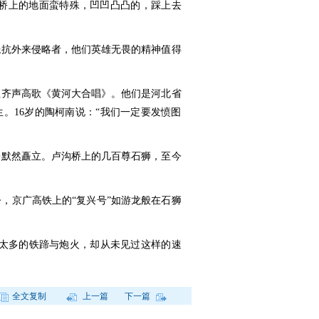
“桥上的地面蛮特殊，凹凹凸凸的，踩上去
抵抗外来侵略者，他们英雄无畏的精神值得
正齐声高歌《黄河大合唱》。他们是河北省
。16岁的陶柯南说：“我们一定要发愤图
子默然矗立。卢沟桥上的几百尊石狮，至今
，京广高铁上的“复兴号”如游龙般在石狮
过太多的铁蹄与炮火，却从未见过这样的速
全文复制
上一篇
下一篇