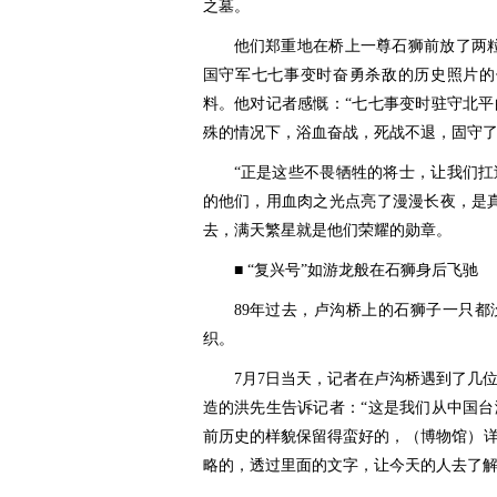
之墓。
他们郑重地在桥上一尊石狮前放了两
国守军七七事变时奋勇杀敌的历史照片的
料。他对记者感慨：“七七事变时驻守北平
殊的情况下，浴血奋战，死战不退，固守了
“正是这些不畏牺牲的将士，让我们
的他们，用血肉之光点亮了漫漫长夜，是
去，满天繁星就是他们荣耀的勋章。
■ “复兴号”如游龙般在石狮身后飞驰
89年过去，卢沟桥上的石狮子一只
织。
7月7日当天，记者在卢沟桥遇到了几
造的洪先生告诉记者：“这是我们从中国
前历史的样貌保留得蛮好的，（博物馆）
略的，透过里面的文字，让今天的人去了解