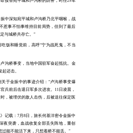
奉命接替宛平城和卢沟桥的防务，时任29军
金振中深知宛平城和卢沟桥乃北平咽喉，战
以不惹事不怕事维持目前局势，但到了最后
定与城桥共存亡。”
日吃饭和睡觉前，高呼“宁为战死鬼，不当
发动卢沟桥事变，当地中国驻军奋起抵抗。金
发起还击。
到关于金振中的事迹介绍：“卢沟桥事变爆
体官兵前后击退日军多次进攻。11日凌晨，
敌时，被埋伏的敌人击伤，后被送往保定医
》记载：7月8日，旅长何基沣密令金振中
队深夜突袭，血战收复全部丢失阵地，重创
想过能不能活下来，只想着桥不能丢。”