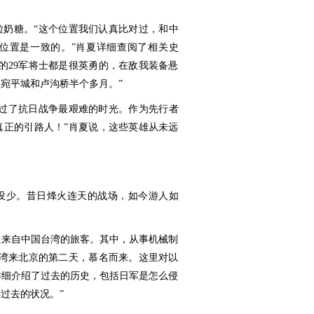
粒奶糖。“这个位置我们认真比对过，和中
位置是一致的。”肖夏详细查阅了相关史
的29军将士都是很英勇的，在敌我装备悬
宛平城和卢沟桥半个多月。”
扛过了抗日战争最艰难的时光。作为先行者
真正的引路人！”肖夏说，这些英雄从未远
都没少。昔日烽火连天的战场，如今游人如
位来自中国台湾的旅客。其中，从事机械制
台湾来北京的第二天，慕名而来。这里对以
详细介绍了过去的历史，包括日军是怎么侵
过去的状况。”