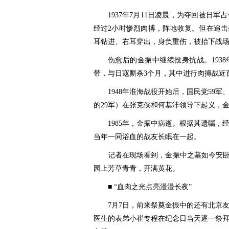
1937年7月11日凌晨，为夺回被日
经过2小时惨烈肉搏，阵地收复。但在追
耳钻进、右耳穿出，身负重伤，被抬下战
伤愈后的金振中继续投身抗战。193
带，与日寇厮杀3个月，其中进行肉搏战近
1948年淮海战役开始后，国民党59
的29军）在张克侠和何基沣领导下起义，
1985年，金振中病逝。根据其遗嘱
当年一同浴血的战友长眠在一起。
记者在现场看到，金振中之墓如今安卧
园上芳草青青，开满黄花。
■ “血肉之光点亮漫漫长夜”
7月7日，前来祭奠金振中的还有北京
医生的表弟小崔专程在纪念日当天逐一祭