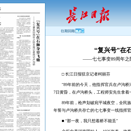
往期回顾
“复兴号”在
——七七事变89周年
□ 长江日报驻京记者柯丽芬
“89年前的今天，他指挥官兵在卢沟桥
7日黄昏，在卢沟桥头，工程师安先生拿着
89年前，枪声划破宛平城夜空，全民
年誓与卢沟桥共存亡的七七事变一线指挥
■ “那一夜，我只想着桥不能丢”