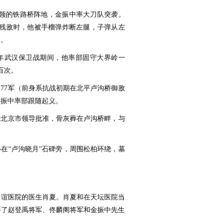
军占领的铁路桥阵地，金振中率大刀队突袭。
击残敌时，他被手榴弹炸断左腿，子弹从左
场。
8年武汉保卫战期间，他率部固守大界岭一
百次。
军、77军（前身系抗战初期在北平卢沟桥御敌
金振中率部跟随起义。
，经北京市领导批准，骨灰葬在卢沟桥畔，与
在“卢沟晓月”石碑旁，周围松柏环绕，墓
友谊医院的医生肖夏。肖夏和在天坛医院当
拜了赵登禹将军、佟麟阁将军和金振中先生