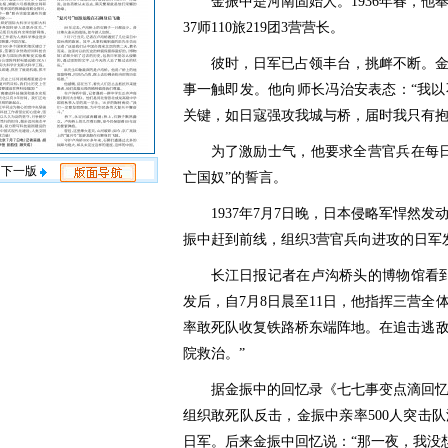
金振中是河南固始人。1936年春，他
37师110旅219团3营营长。
彼时，日军已占领丰台，挑衅不断。
事一触即发。他向师长冯治安表态：“我
关键，如日寇强攻我城与桥，届时我只有抱
为了激励士气，他要求全营官兵在每
下一版
亡国奴”的誓言。
1937年7月7日晚，日本侵略军悍然
振中赶到前线，组织3营官兵向进攻的日军
长江日报记者在卢沟桥头的博物馆看
发后，自7月8日晨至11日，他指挥三营全
率敢死队收复铁路桥东端阵地。在追击逃
院救治。”
据金振中的回忆录《七七事变点滴回忆
组织敢死队反击，金振中亲率500人突击
日军。后来金振中回忆说：“那一夜，我没