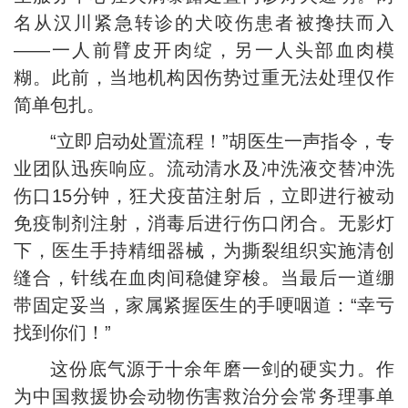
名从汉川紧急转诊的犬咬伤患者被搀扶而入
——一人前臂皮开肉绽，另一人头部血肉模
糊。此前，当地机构因伤势过重无法处理仅作
简单包扎。
“立即启动处置流程！”胡医生一声指令，专
业团队迅疾响应。流动清水及冲洗液交替冲洗
伤口15分钟，狂犬疫苗注射后，立即进行被动
免疫制剂注射，消毒后进行伤口闭合。无影灯
下，医生手持精细器械，为撕裂组织实施清创
缝合，针线在血肉间稳健穿梭。当最后一道绷
带固定妥当，家属紧握医生的手哽咽道：“幸亏
找到你们！”
这份底气源于十余年磨一剑的硬实力。作
为中国救援协会动物伤害救治分会常务理事单