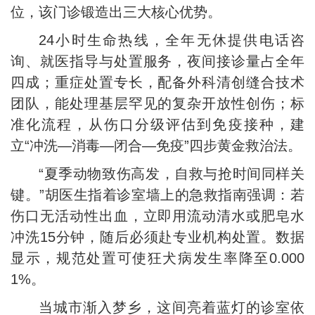
位，该门诊锻造出三大核心优势。
24小时生命热线，全年无休提供电话咨
询、就医指导与处置服务，夜间接诊量占全年
四成；重症处置专长，配备外科清创缝合技术
团队，能处理基层罕见的复杂开放性创伤；标
准化流程，从伤口分级评估到免疫接种，建
立“冲洗—消毒—闭合—免疫”四步黄金救治法。
“夏季动物致伤高发，自救与抢时间同样关
键。”胡医生指着诊室墙上的急救指南强调：若
伤口无活动性出血，立即用流动清水或肥皂水
冲洗15分钟，随后必须赴专业机构处置。数据
显示，规范处置可使狂犬病发生率降至0.000
1%。
当城市渐入梦乡，这间亮着蓝灯的诊室依