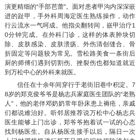
演更精细的“手部芭蕾”。面对患者甲沟内深深嵌
进的趾甲，手外科周海定医生熟练操作，动作
行云流水一气呵成。他指尖翻转间，嵌甲治疗1
0分钟完成。在外科门诊，这样的体表肿块切
除、皮肤感染、皮肤溃疡、外伤清创缝合、骨
折固定等问题较为常见。雪松路美食一条街后
厨的师傅们遇到切割伤、挫裂伤也都知道就近
到万松中心的外科来就医。
信任在十余年间穿行于老街旧巷中积淀。7
8岁的郑克俊爷爷是杨志兵家庭医生团队的“老熟
人”，他的老伴邓奶奶常年卧床患上褥疮，亲戚
们都说难治好。听邻居推荐说万松中心杨志兵
医生能够上门出诊，郑爷爷抱着试一试的心态
找到杨医生。自从杨医生接手以后，隔日一次