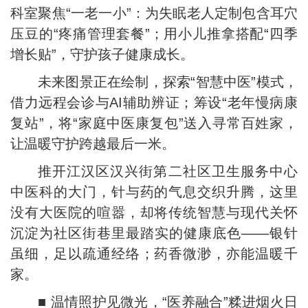
科室聚焦“一老一小”：为失眠老人定制包含耳穴
压豆的“疼痛管理套餐”；用小儿推拿搭配“四季
增长贴”，守护孩子健康成长。
未来图景正在绘制，探索“智慧中医”模式，
借力远程会诊与AI辅助辨证；筹设“老年慢病康
复站”，将“家庭中医康复包”送入寻常百姓家，
让温暖守护跨越最后一米。
推开江汉区汉兴街第二社区卫生服务中心
中医科的大门，针与药的气息交织升腾，这里
没有大医院的喧嚣，却将传统智慧与现代关怀
沉淀为社区街巷里最踏实的健康底色——银针
虽细，足以疏通经络；药香微渺，亦能温暖千
家。
■ 温情照护见微光，“医养融合”糅进烟火日