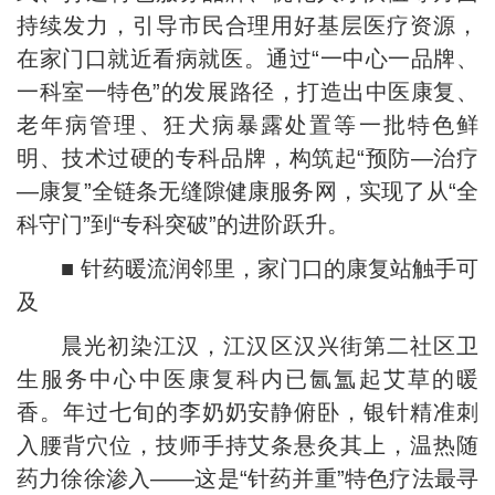
持续发力，引导市民合理用好基层医疗资源，
在家门口就近看病就医。通过“一中心一品牌、
一科室一特色”的发展路径，打造出中医康复、
老年病管理、狂犬病暴露处置等一批特色鲜
明、技术过硬的专科品牌，构筑起“预防—治疗
—康复”全链条无缝隙健康服务网，实现了从“全
科守门”到“专科突破”的进阶跃升。
■ 针药暖流润邻里，家门口的康复站触手可
及
晨光初染江汉，江汉区汉兴街第二社区卫
生服务中心中医康复科内已氤氲起艾草的暖
香。年过七旬的李奶奶安静俯卧，银针精准刺
入腰背穴位，技师手持艾条悬灸其上，温热随
药力徐徐渗入——这是“针药并重”特色疗法最寻