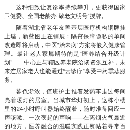
这种细致让复诊率持续攀升，更获得国家
卫健委、全国老龄办“敬老文明号”授牌。
随着湖北省老年友善基层医疗机构铜牌挂
上墙，新蓝图正在铺展：隔帘保障隐私的单间
改造即将启动，中医“治未病”方案将嵌入健康管
理。最让老人家属期待的是“医养结合升级计
划”——中心正与辖区养老院洽谈资源互补，未
来连居家老人也能通过“云诊疗”享受中药熏蒸服
务。
暮色渐浓，值班护士推着发药车走过每间
亮着暖灯的居室。当城市华灯初上，这栋小楼
里的24小时呼叫器始终醒着，随时准备回应一
声咳嗽、一次夜起的声响——在离烟火气最近
的地方，医养融合的温暖实践正熨帖着寻常百