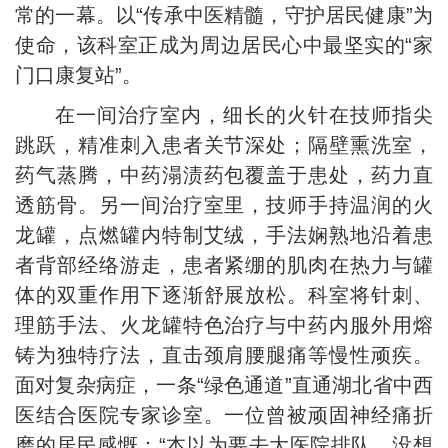
常的一幕。以“传承中医精髓，守护居民健康”为
使命，该科室正成为周边居民心中最坚实的“家
门口康复站”。
在一间治疗室内，细长的火针在技师指尖
跳跃，精准刺入患者关节深处；隔壁熏洗室，
药气蒸腾，中药溻渍药包覆盖于患处，药力直
透筋骨。另一间治疗室里，技师手持温润的火
龙罐，点燃罐内特制艾绒，手法娴熟地沿着患
者背部经络游走，患者紧绷的肌肉在热力与罐
体的双重作用下逐渐舒展放松。科室将针刺、
理筋手法、火龙罐特色治疗与中药内服外用熔
铸为独特疗法，直击颈肩腰腿痛等慢性顽疾。
面对复杂病症，一条“绿色通道”直通湖北省中西
医结合医院专家诊室。一位曾被顽固神经痛折
磨的居民感慨：“本以为要去大医院排队，没想