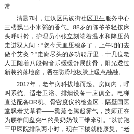
常
清晨7时，江汉区民族街社区卫生服务中心
三楼飘出小米粥的香气。88岁的陈爷爷轻按床
头呼叫铃，护理员小张立刻端着温水和降压药
走进双人间：“您今天血压稳多了，上午咱们去
做个艾灸？”走廊尽头的多功能厅里，十几位老
人正随着八段锦音乐缓缓舒展筋骨，阳光透过
新装的落地窗，洒在防滑地板胶上暖意融融。
2017年，老年病科拔地而起。房间内，呼
叫系统、适老卫浴、排烟设备一应俱全。电梯
直达配备DR机、骨密度仪的检查区，隔壁国医
堂飘着艾草香——熏蒸仓腾起雾气，技师正在
为腰椎间盘突出的吴奶奶做三维牵引。“以前跑
三甲医院排队两小时，现在下楼就能康复。”老