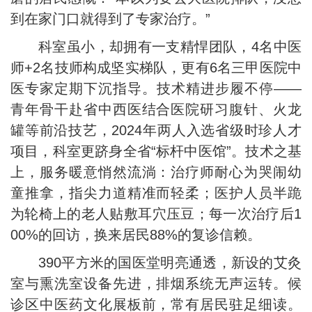
到在家门口就得到了专家治疗。”
科室虽小，却拥有一支精悍团队，4名中医
师+2名技师构成坚实梯队，更有6名三甲医院中
医专家定期下沉指导。技术精进步履不停——
青年骨干赴省中西医结合医院研习腹针、火龙
罐等前沿技艺，2024年两人入选省级时珍人才
项目，科室更跻身全省“标杆中医馆”。技术之基
上，服务暖意悄然流淌：治疗师耐心为哭闹幼
童推拿，指尖力道精准而轻柔；医护人员半跪
为轮椅上的老人贴敷耳穴压豆；每一次治疗后1
00%的回访，换来居民88%的复诊信赖。
390平方米的国医堂明亮通透，新设的艾灸
室与熏洗室设备先进，排烟系统无声运转。候
诊区中医药文化展板前，常有居民驻足细读。