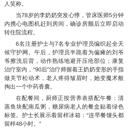
人笑称。
当78岁的李奶奶突发心悸，管床医师5分钟
内携心电图机赶到房间，确诊房颤后立即启动
转住院流程。
6名注册护士与7名专业护理员编织起全天
候守护网。午后，护理员半跪着为偏瘫的刘爷
爷擦洗后背，动作熟练地避开压疮部位；康复
治疗室内，“90后”治疗师握着王奶奶变形的手指
做关节松动术，老人疼得皱眉时，她变魔术般
掏出一个中药香囊。
在配餐间，厨师正按营养表搭配午餐：清
蒸鱼块配南瓜粥，糖尿病老人的餐盒贴着绿色
标签。护士长展示着留样冰箱：“连早餐馒头都
留样48小时。”