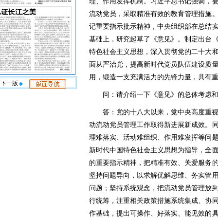
理、作用发挥机制。习近平总书记强调，
流动党员，采取精准有效的教育管理措施
记重要指示批示精神，中央组织部在总结
基础上，研究起草了《意见》。制定出台
特色社会主义思想，深入贯彻党的二十大
面从严治党，提高新时代党员队伍建设质
用，锻造一支充满活力的先锋力量，具有
下一版
问：请介绍一下《意见》的总体考虑
答：党的十八大以来，党中央高度重
动流动党员管理工作取得新进展新成效。
理难落实、活动难组织、作用难发挥等问
新时代中国特色社会主义思想为指导，全
的重要指示精神，把精准有效、关爱服务
坚持问题导向，以求解优解思维、务实管
问题；坚持系统观念，把流动党员管理放
行统筹，注重相关政策措施系统集成、协
作基础，提出可操作、好落实、能见效的