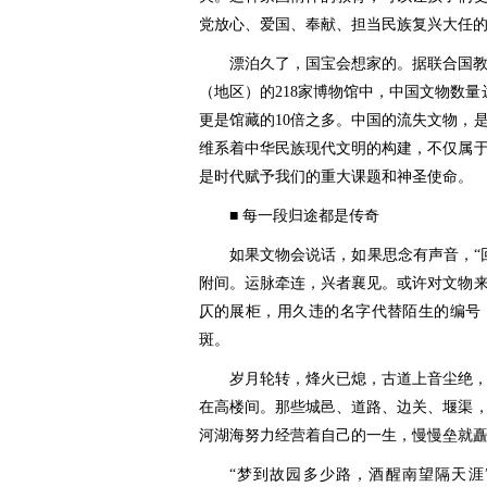
党放心、爱国、奉献、担当民族复兴大任
漂泊久了，国宝会想家的。据联合国教
（地区）的218家博物馆中，中国文物数量
更是馆藏的10倍之多。中国的流失文物，
维系着中华民族现代文明的构建，不仅属
是时代赋予我们的重大课题和神圣使命。
■ 每一段归途都是传奇
如果文物会说话，如果思念有声音，“
附间。运脉牵连，兴者襄见。或许对文物
仄的展柜，用久违的名字代替陌生的编号
斑。
岁月轮转，烽火已熄，古道上音尘绝
在高楼间。那些城邑、道路、边关、堰渠
河湖海努力经营着自己的一生，慢慢垒就
“梦到故园多少路，酒醒南望隔天涯