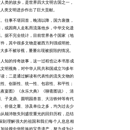
方人类的故乡，是世界四大文明古国之一，
为人类文明进步作出了巨大贡献。
个弯。往事不堪回首，晚清以降，国力衰微，
卖，或因商人走私而流落他乡，中华文化遗
殇。据不完全统计，目前世界各个国家（地
万件，其中很多文物是被西方列强或明抢、
物大多不被珍视，屡屡出现被损毁的情况。
为人知的传奇故事，这一过程也让本书形成
文明视角，对中华人民共和国成立70多年
解读；二是通过解读有代表性的流失文物的
续性、创新性、统一性、包容性、和平性；
载夜宴图》《永乐大典》《聊斋图说》、清
刻、子龙鼎、圆明园兽首、大沽铁钟等有代
全、价值之重、涉及单位之多，均为过去少
物从颠沛散失到盛世重光的回归历程，总结
深刻理解强大的祖国和我们每个人息息相
更加珍视中华民族的宝贵遗产，努力成为让