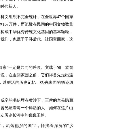
的时代新人。
科文组织不完全统计，在全世界47个国家
达167万件，而流散在民间的中国文物数量
是构成中华优秀传统文化基因的基本颗粒，
于我们，也属于子孙后代。让国宝回家，这
回家”一定是共同的呼唤。文载于物，族髓
来说，在走回家园之前，它们得首先走出逼
，以鲜活的历史记忆，抚去表面的锈迹斑
，戍卒的书信埋在黄沙下，王侯的宫苑隐藏
，曾见证着每一个鲜活的人，如何在这片山
矗立历史长河中的巍巍王朝。
”，流落他乡的国宝，怀揣着深沉的“乡