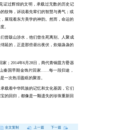
上见证过辉煌的文明，承载过无数的历史记
秘的纹饰，诉说着先辈们的智慧与勇气；或
歌，展现着东方美学的神韵。然而，命运的
国度。
他们曾跋山涉水，他们曾生死离别。人聚成
暖绵延的，正是那些昼出夜伏，炊烟袅袅的
回家；2014年6月28日，商代青铜皿方罍器
堡子山秦国早期金饰片回家……每一段归途，
都是一次热泪盈眶的聚首。
物承载着中华民族的记忆和文化基因，它们
国宝的回归，都像是一颗遗失的珍珠重新回
。
全文复制
上一篇
下一篇