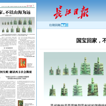
往期回顾
国宝回家，
晋侯稣钟是西周晚期晋献侯的随葬编钟