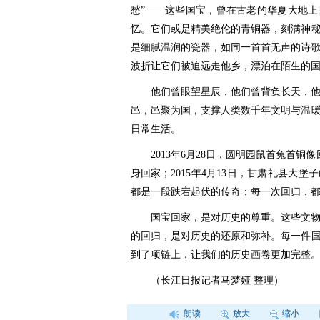
愁”——这些国宝，曾在古老的华夏大地
忆。它们或是精美绝伦的青铜器，刻满神
是细腻温润的瓷器，如同一首首无声的诗
波折让它们被迫远走他乡，漂泊在陌生的
他们曾眼望星辰，他们曾背负长天，
邑，邑聚为国，支撑人类数千年文明与温
日常生活。
2013年6月28日，圆明园鼠首兔首铜像
身回家；2015年4月13日，甘肃礼县大
都是一段跌宕起伏的传奇；每一次回归，
国宝回家，是对历史的尊重。这些文
的回归，是对历史的还原和弥补。每一件
到了项链上，让我们的历史画卷更加完整
（长江日报记者马梦娅 整理）
朗读
放大
缩小