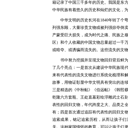
籍记录了中国三千多年的历史。我国是东
中华民族有着悠久的历史和灿烂的文化，
中华文明的历史长河在1840年转了
列强东顾，大量珍贵文物或被列强掠夺倒
产蒙受巨大损失，成为时代之痛、民族之
区）和个人收藏的中国文物总量超过一千
或暗夺、或诱骗而流失的。这些流失的文
书中努力挖掘并呈现文物回归背后鲜
了几个亮点：一是首次从建设中华民族现代
来有代表性的流失文物进行系统化梳理和
故事，用物证彰显中华文明具有突出的连
三是精选的《中秋帖》《伯远帖》《韩熙
乾隆六方套瓶、王处直墓彩绘浮雕武士石
表性的回归文物，年代跨度之大、品类之
有；四是首次通过追踪有代表性的回归文
追索成果，铭记追索历程，从而让孩子们
关。这种家国情怀的教育，可以让孩子们