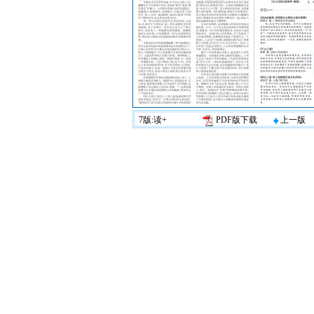
7版:读+
PDF版下载
上一版