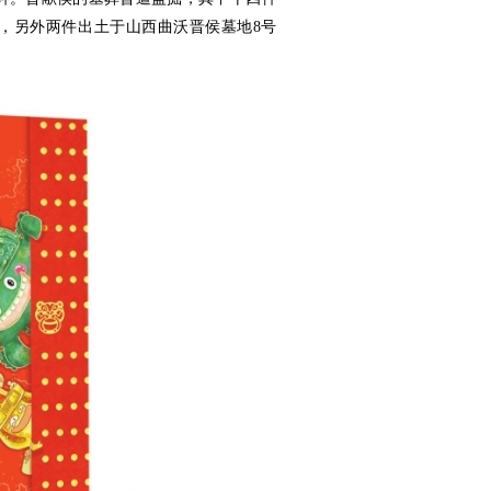
，另外两件出土于山西曲沃晋侯墓地8号