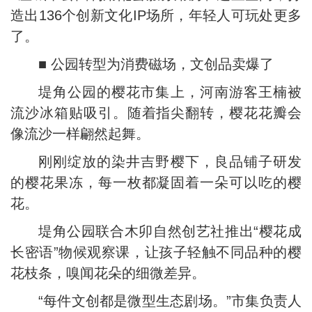
造出136个创新文化IP场所，年轻人可玩处更多
了。
■ 公园转型为消费磁场，文创品卖爆了
堤角公园的樱花市集上，河南游客王楠被
流沙冰箱贴吸引。随着指尖翻转，樱花花瓣会
像流沙一样翩然起舞。
刚刚绽放的染井吉野樱下，良品铺子研发
的樱花果冻，每一枚都凝固着一朵可以吃的樱
花。
堤角公园联合木卯自然创艺社推出“樱花成
长密语”物候观察课，让孩子轻触不同品种的樱
花枝条，嗅闻花朵的细微差异。
“每件文创都是微型生态剧场。”市集负责人