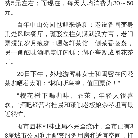
费5元左右；而现在，每天人均消费为30～50
元。
百年中山公园也迎来焕新：老设备间变身
荆楚风味餐厅，斑驳立柱刻满武汉方言，老门
票浸染岁月痕迹；啜茗轩茶馆一侧茶香袅袅，
另一侧酝味酒吧霓虹闪烁；湖心亭改成闲花茶
咖。
20日下午，外地游客韩女士和闺密在闲花
茶咖晒着太阳：“林间听鸟鸣，值回票价！”
“樱花树下喝咖啡、品茶，年轻人很喜
欢。”酒吧经营者杜晨和茶咖老板娘余琴坦言最
近很忙。
据市园林和林业局不完全统计，全市已有3
8座城市公园利用配套服务用房和适宜空间，打