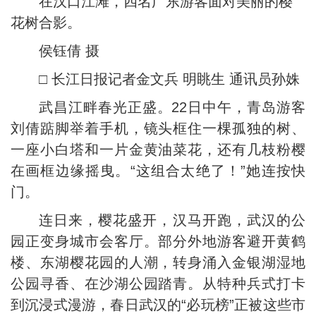
在汉口江滩，四名广东游客面对美丽的樱
花树合影。
侯钰倩 摄
□ 长江日报记者金文兵 明眺生 通讯员孙姝
武昌江畔春光正盛。22日中午，青岛游客
刘倩踮脚举着手机，镜头框住一棵孤独的树、
一座小白塔和一片金黄油菜花，还有几枝粉樱
在画框边缘摇曳。“这组合太绝了！”她连按快
门。
连日来，樱花盛开，汉马开跑，武汉的公
园正变身城市会客厅。部分外地游客避开黄鹤
楼、东湖樱花园的人潮，转身涌入金银湖湿地
公园寻香、在沙湖公园踏青。从特种兵式打卡
到沉浸式漫游，春日武汉的“必玩榜”正被这些市