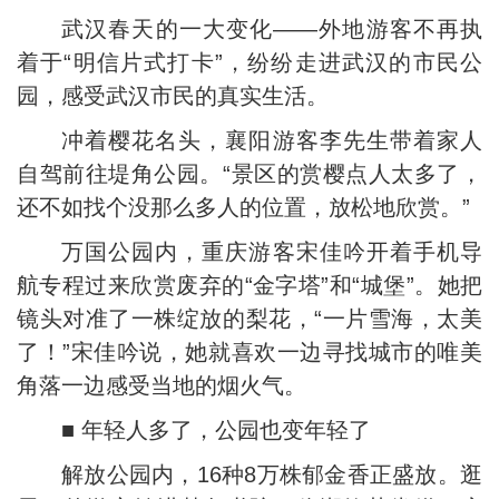
武汉春天的一大变化——外地游客不再执
着于“明信片式打卡”，纷纷走进武汉的市民公
园，感受武汉市民的真实生活。
冲着樱花名头，襄阳游客李先生带着家人
自驾前往堤角公园。“景区的赏樱点人太多了，
还不如找个没那么多人的位置，放松地欣赏。”
万国公园内，重庆游客宋佳吟开着手机导
航专程过来欣赏废弃的“金字塔”和“城堡”。她把
镜头对准了一株绽放的梨花，“一片雪海，太美
了！”宋佳吟说，她就喜欢一边寻找城市的唯美
角落一边感受当地的烟火气。
■ 年轻人多了，公园也变年轻了
解放公园内，16种8万株郁金香正盛放。逛