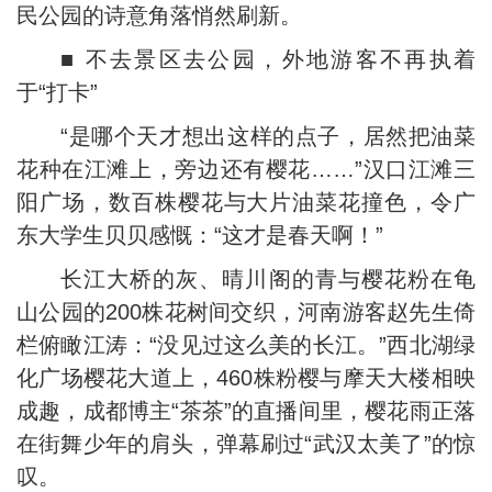
民公园的诗意角落悄然刷新。
■ 不去景区去公园，外地游客不再执着
于“打卡”
“是哪个天才想出这样的点子，居然把油菜
花种在江滩上，旁边还有樱花……”汉口江滩三
阳广场，数百株樱花与大片油菜花撞色，令广
东大学生贝贝感慨：“这才是春天啊！”
长江大桥的灰、晴川阁的青与樱花粉在龟
山公园的200株花树间交织，河南游客赵先生倚
栏俯瞰江涛：“没见过这么美的长江。”西北湖绿
化广场樱花大道上，460株粉樱与摩天大楼相映
成趣，成都博主“茶茶”的直播间里，樱花雨正落
在街舞少年的肩头，弹幕刷过“武汉太美了”的惊
叹。