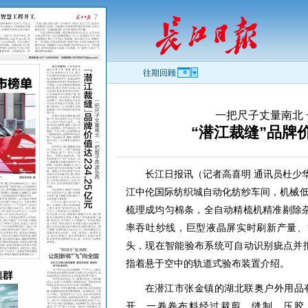
往期回顾
一把尺子丈量南北
“潜江裁缝”品牌价
长江日报讯（记者高喜明 通讯员杜少华
江中伦国际纺织城自动化纺纱车间，机械
梳理成均匀棉条，全自动精梳机精准剔除杂
率吞吐纱线，巨型液晶屏实时刷新产量、
头，现在智能验布系统可自动识别疵点并报
指着悬于空中的轨道式验布装置介绍。
在潜江市张金镇的湖北联奥户外用品
开。一卷卷布料经过裁剪、缝制、压胶