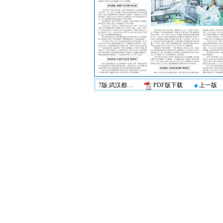
7版:武汉都市圈
PDF版下载
上一版