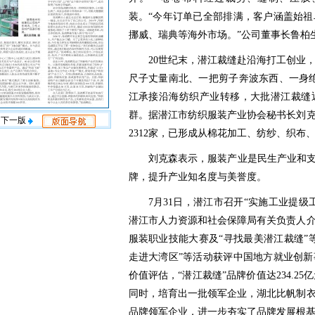
装。“今年订单已全部排满，客户涵盖始
挪威、瑞典等海外市场。”公司董事长鲁柏
20世纪末，潜江裁缝赴沿海打工创业，
尺子丈量南北、一把剪子奔波东西、一身
江承接沿海纺织产业转移，大批潜江裁缝
群。据潜江市纺织服装产业协会秘书长刘
下一版
2312家，已形成从棉花加工、纺纱、织布
刘克森表示，服装产业是民生产业和支
牌，提升产业知名度与美誉度。
7月31日，潜江市召开“实施工业提
潜江市人力资源和社会保障局有关负责人
服装职业技能大赛及“寻找最美潜江裁缝”
走进大湾区”等活动获评中国地方就业创
价值评估，“潜江裁缝”品牌价值达234.25
同时，培育出一批领军企业，湖北比帆制衣
品牌领军企业，进一步夯实了品牌发展根