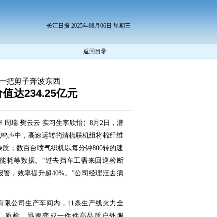
长江日报 2025年08月06日 星期三
返回目录
 一把剪子奔波东西
值达234.25亿元
 周瑞 樊云云 实习生李欣怡）8月2日，潜
低鸣声中，高速运转的清梳联机组将棉纤维
质；数百台喷气织机以每分钟800转的速
能耗等数据。“过去挡车工需来回巡检断
警，效率提升超40%。”公司经理汪去病
有限公司生产车间内，11条生产线火力全
、质检，迅速变成一件件高品质户外服