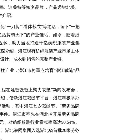
祖鸟、迪桑特等知名品牌，产品远销北美、
生介绍。
凭“一刀剪”“看体裁衣”等绝活，留下“一把
绝活剪绣天下”的产业佳话。如今，随着潜
返乡，助力当地打造千亿纺织服装产业集
克森介绍，潜江现有纺织服装产业市场主体
、设计、成衣到销售的完整产业链。
柱产业，潜江市将重点培育“潜江裁缝”品
级工程在延链强链上聚力攻坚”新闻发布会，
介绍，借势潜江裁缝节平台，潜江积极举办
等活动，其中潜江七夕裁缝节、“劳务品牌
新事件。潜江市率先在湖北省开展劳务品牌
亿元，对纺织服装行业贡献率高达90.54%。
、湖北潜网集团入选湖北省首批20家劳务
基。