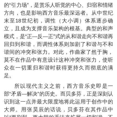
的“引力场”，是赏乐人听觉的中心、归宿和情绪
方向，也是影响西方音乐最深远者。从中世纪
末至18世纪初，调性（大小调）体系逐步确
立，且成为支撑音乐架构的根基。典型的和声
模式，是“正—反—正”式的从和谐走向不和谐再
回归到和谐，而调性体系则加剧了和谐与不和
谐间的冲突和张力。对此，作曲家了然于胸，
莫不在作品中有意设计这种冲突和张力，使听
众在一切重归和谐时获得更持久而彻底的满
足。
所以现代主义之前，西方音乐史即是一
部“矛盾—解决”的历史。而贝多芬，正是深刻认
识到这一点并最大限度地将此运用于创作中的
大师。用张昊辰的话说，贝多芬在其作品中