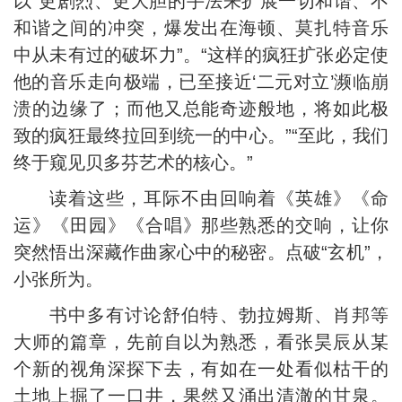
以“更剧烈、更大胆的手法来扩展一切和谐、不
和谐之间的冲突，爆发出在海顿、莫扎特音乐
中从未有过的破坏力”。“这样的疯狂扩张必定使
他的音乐走向极端，已至接近‘二元对立’濒临崩
溃的边缘了；而他又总能奇迹般地，将如此极
致的疯狂最终拉回到统一的中心。”“至此，我们
终于窥见贝多芬艺术的核心。”
读着这些，耳际不由回响着《英雄》《命
运》《田园》《合唱》那些熟悉的交响，让你
突然悟出深藏作曲家心中的秘密。点破“玄机”，
小张所为。
书中多有讨论舒伯特、勃拉姆斯、肖邦等
大师的篇章，先前自以为熟悉，看张昊辰从某
个新的视角深探下去，有如在一处看似枯干的
土地上掘了一口井，果然又涌出清澈的甘泉。