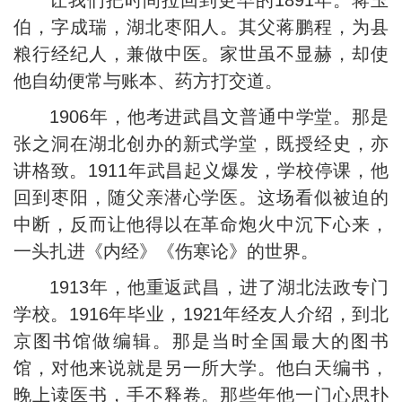
让我们把时间拉回到更早的1891年。蒋玉
伯，字成瑞，湖北枣阳人。其父蒋鹏程，为县
粮行经纪人，兼做中医。家世虽不显赫，却使
他自幼便常与账本、药方打交道。
1906年，他考进武昌文普通中学堂。那是
张之洞在湖北创办的新式学堂，既授经史，亦
讲格致。1911年武昌起义爆发，学校停课，他
回到枣阳，随父亲潜心学医。这场看似被迫的
中断，反而让他得以在革命炮火中沉下心来，
一头扎进《内经》《伤寒论》的世界。
1913年，他重返武昌，进了湖北法政专门
学校。1916年毕业，1921年经友人介绍，到北
京图书馆做编辑。那是当时全国最大的图书
馆，对他来说就是另一所大学。他白天编书，
晚上读医书，手不释卷。那些年他一门心思扑