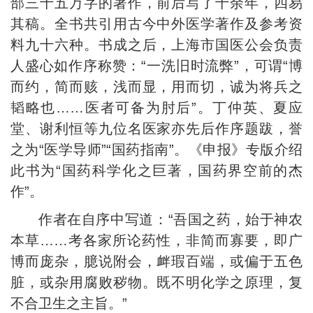
部三十五万字的著作，前后写了十余年，四易
其稿。全书共引用古今中外医学著作及参考资
料九十六种。书成之后，上海市国医公会负责
人盛心如作序称赞：“一洗旧时流弊”，可谓“博
而约，简而赅，浅而显，用而切，诚为将兵之
韬略也……医者可备为肘后”。丁仲英、夏应
堂、谢利恒等九位名医家亦先后作序题跋，誉
之为“医学导师”“国药指南”。《申报》专版介绍
此书为“国药科学化之巨著，国药界空前的杰
作”。
作者在自序中写道：“吾国之药，始于神农
本草……考各家所论药性，非简而寡要，即广
博而庞杂，臆说附会，衅瑕百端，或偏于五色
脏，或杂用腐败秽物。既不明化学之原理，复
不合卫生之主旨。”