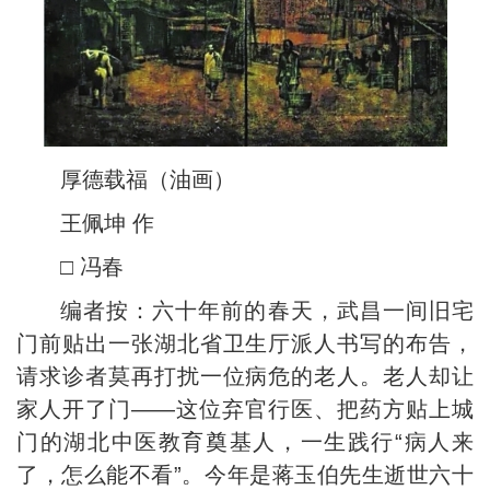
厚德载福（油画）
王佩坤 作
□ 冯春
编者按：六十年前的春天，武昌一间旧宅
门前贴出一张湖北省卫生厅派人书写的布告，
请求诊者莫再打扰一位病危的老人。老人却让
家人开了门——这位弃官行医、把药方贴上城
门的湖北中医教育奠基人，一生践行“病人来
了，怎么能不看”。今年是蒋玉伯先生逝世六十