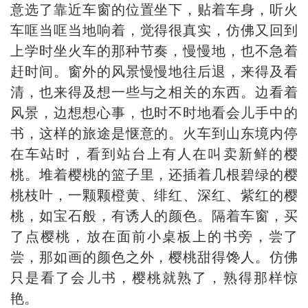
意选了靠近车窗的位置坐下，贴着车身，听火
车哐当哐当地响着，觉得很真实，仿佛又回到
上学时坐火车的那种节奏，慢慢地，也不急着
赶时间。窗外的风景慢慢地往后退，来得及看
清，也来得及想一些与之相关的东西。边看着
风景，边想想心事，也时不时地看会儿手中的
书，这样的旅途是惬意的。火车到山东境内停
在车站时，看到站台上有人在叫卖新鲜的樱
桃。堆着樱桃的篮子里，还插着几根碧绿的樱
桃枝叶，一颗颗橙黄、绯红、深红、紫红的樱
桃，如宝石般，有诱人的颜色。隔着车窗，买
了点樱桃，放在面前小桌板上的书旁，尝了
尝，那如画的颜色之外，樱桃甜得馋人。仿佛
只是看了会儿书，樱桃就熟了，熟得那样惊
艳。