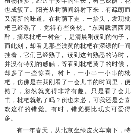
植物很多，经过十多年的生长，树已成荫，花
也成簇了。阳光从树荫间斜射下来，有疏朗而
又清新的味道。在树荫下走，一抬头，发现枇
杷已经熟了，觉得有些突然。“东园载酒西园
醉，摘尽枇杷一树金”，是清晨刚读到的句子，
而此刻，却看见那些浅黄的枇杷在深绿的叶间
挂着，它们已经熟了。读到这句熟悉的诗时，
并没有特别的感触，等看到枇杷黄了的时候，
却多了一些惊喜。树上，一小串一小串的枇
杷，仿佛是在我刚看了一会儿书的时间里，便
熟了，忽然就觉得非常有趣。只是看了会儿
书，枇杷就熟了吗？倒也未必，可我还是会喜
欢这样的错觉。有时，错觉要比现实可爱得
多。
有一年春天，从北京坐绿皮火车南下，特