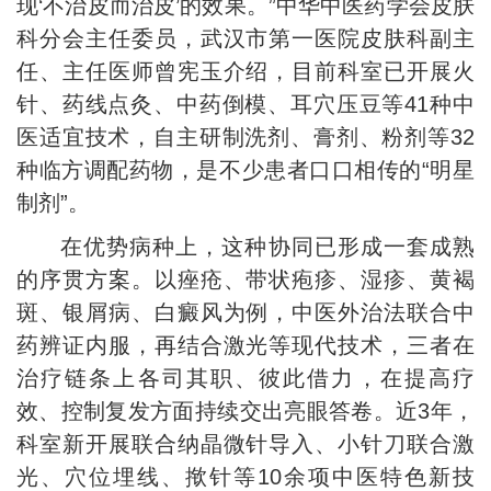
现‘不治皮而治皮’的效果。”中华中医药学会皮肤
科分会主任委员，武汉市第一医院皮肤科副主
任、主任医师曾宪玉介绍，目前科室已开展火
针、药线点灸、中药倒模、耳穴压豆等41种中
医适宜技术，自主研制洗剂、膏剂、粉剂等32
种临方调配药物，是不少患者口口相传的“明星
制剂”。
在优势病种上，这种协同已形成一套成熟
的序贯方案。以痤疮、带状疱疹、湿疹、黄褐
斑、银屑病、白癜风为例，中医外治法联合中
药辨证内服，再结合激光等现代技术，三者在
治疗链条上各司其职、彼此借力，在提高疗
效、控制复发方面持续交出亮眼答卷。近3年，
科室新开展联合纳晶微针导入、小针刀联合激
光、穴位埋线、揿针等10余项中医特色新技