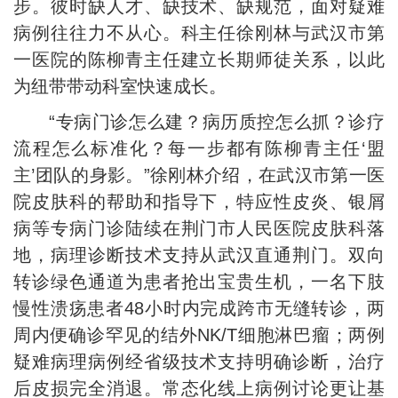
步。彼时缺人才、缺技术、缺规范，面对疑难
病例往往力不从心。科主任徐刚林与武汉市第
一医院的陈柳青主任建立长期师徒关系，以此
为纽带带动科室快速成长。
“专病门诊怎么建？病历质控怎么抓？诊疗
流程怎么标准化？每一步都有陈柳青主任‘盟
主’团队的身影。”徐刚林介绍，在武汉市第一医
院皮肤科的帮助和指导下，特应性皮炎、银屑
病等专病门诊陆续在荆门市人民医院皮肤科落
地，病理诊断技术支持从武汉直通荆门。双向
转诊绿色通道为患者抢出宝贵生机，一名下肢
慢性溃疡患者48小时内完成跨市无缝转诊，两
周内便确诊罕见的结外NK/T细胞淋巴瘤；两例
疑难病理病例经省级技术支持明确诊断，治疗
后皮损完全消退。常态化线上病例讨论更让基