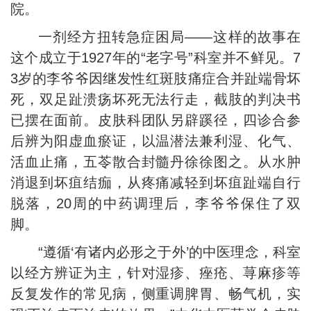
院。
一剂经方扭转急症困局——这样的故事在
这个成立于1927年的“老字号”科室并不鲜见。7
3岁的李爷爷因继发性红斑肢痛症合并趾端骨坏
死，双足趾溃疡坏死无法行走，截肢的判决书
已摆在面前。皮肤科团队另辟蹊径，四诊合参
后辨为阳虚血瘀证，以温潜法兼利湿、化气、
活血止痛，五苓散合封髓丹徐徐图之。从水肿
消退到坏疽结痂，从疼痛减轻到坏疽趾端自行
脱落，20周的中药调理后，李爷爷保住了双
脚。
“遵循‘有诸内必形之于外’的中医理念，科室
以经方辨证为主，针对湿疹、痤疮、荨麻疹等
反复发作的常见病，侧重调脾胃、畅气机，实