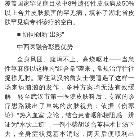
覆盖国家罕见病目录中8种遗传性皮肤病及50%
以上合并皮肤损害的罕见病，填补了湖北省皮
肤罕见病专科诊疗的空白。
■ 协同创新“出彩”
中西医融合彰显优势
全身风团、腹泻不止、高烧呕吐——当急
性荨麻疹以这样的“组合拳”袭来，常规治疗往往
捉襟见肘。家住武汉的詹女士便遭遇了这样一
场来势汹汹的发作，多种方案均无法有效缓
解。转至武汉市第一医院皮肤科后，专家的诊
疗思路跳出了单纯的皮肤视角：依据《伤寒
论》“热入血室”之论，结合患者咽部梗阻感，辨
证为“水饮上逆”，一剂小柴胡汤合苓桂术甘汤下
去，全身症状竟基本消退，两天后便顺利出