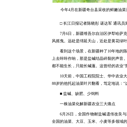
今年4月在新疆奇台县采收的鲜嫩油菜
□ 长江日报记者陈晓彤 谌达军 通讯员
7月6日，新疆维吾尔自治区伊犁哈萨
风摇曳。远处是绵延天山，近处是黄花绿
看到这个场景，在新疆种了10年地的
上去咔咔作响，那是盐碱结晶碎裂的声音
都不能生长，只能长碱蓬。这曾经的农业“
10天前，中国工程院院士、华中农业
88岁的他托起油菜叶片翻看，笃定地说：“
■ 盐碱、缺肥、少饲料
一株油菜化解新疆农业三大痛点
6月26日，全国作物耐盐碱遗传改良
全国的油菜、大豆、玉米、小麦等多领域