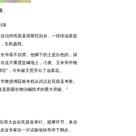
薹。
刘涛
克自治州巩留县塔斯托别乡，一排排油菜迎
叶，生机盎然。
陈长华喜不自禁。他脚下的土是白色的，踩
。在这片重度盐碱地上，小麦、玉米等作物
禁区”，今年破天荒开出了油菜花。
大学教授傅廷栋专程从武汉赴巩留县考察。
这是新疆生物治碱技术的重大突破。”
与应用大会在巩留县举行。观摩环节，来自
的农业专家在一片试验地块旁停下脚步。