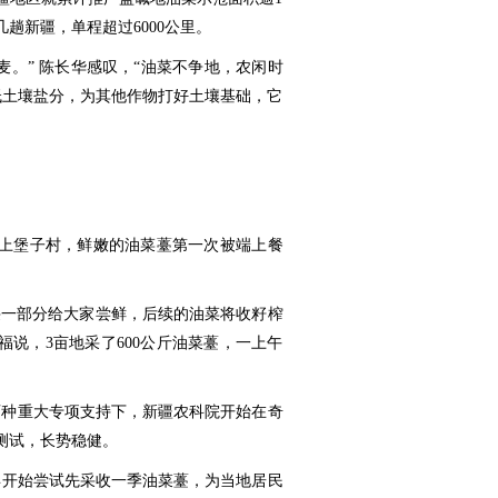
趟新疆，单程超过6000公里。
麦。” 陈长华感叹，“油菜不争地，农闲时
低土壤盐分，为其他作物打好土壤基础，它
镇上堡子村，鲜嫩的油菜薹第一次被端上餐
采一部分给大家尝鲜，后续的油菜将收籽榨
福说，3亩地采了600公斤油菜薹，一上午
物育种重大专项支持下，新疆农科院开始在奇
测试，长势稳健。
年开始尝试先采收一季油菜薹，为当地居民