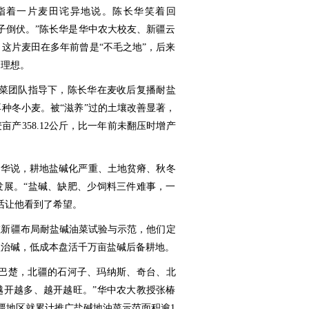
人指着一片麦田诧异地说。陈长华笑着回
麦子倒伏。”陈长华是华中农大校友、新疆云
这片麦田在多年前曾是“不毛之地”，后来
不理想。
大油菜团队指导下，陈长华在麦收后复播耐盐
种冬小麦。被“滋养”过的土壤改善显著，
产358.12公斤，比一年前未翻压时增产
长华说，耕地盐碱化严重、土地贫瘠、秋冬
发展。“盐碱、缺肥、少饲料三件难事，一
话让他看到了希望。
始在新疆布局耐盐碱油菜试验与示范，他们定
程治碱，低成本盘活千万亩盐碱后备耕地。
、巴楚，北疆的石河子、玛纳斯、奇台、北
越开越多、越开越旺。”华中农大教授张椿
疆地区就累计推广盐碱地油菜示范面积逾1