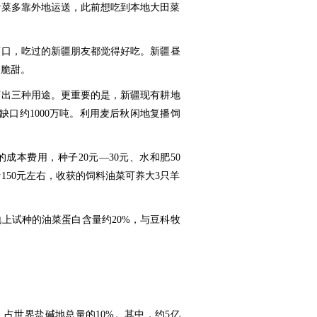
青菜多靠外地运送，此前想吃到本地大田菜
爽口，吃过的新疆朋友都觉得好吃。新疆昼
更脆甜。
变出三种用途。更重要的是，新疆现有耕地
草缺口约1000万吨。利用麦后秋闲地复播饲
成本费用，种子20元—30元、水和肥50
计150元左右，收获的饲料油菜可养大3只羊
上试种的油菜蛋白含量约20%，与豆科牧
，占世界盐碱地总量的10%。其中，约5亿