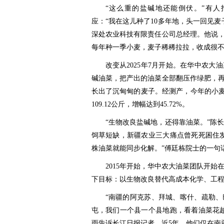
“这么重的盐碱地还能倒伏。”有
应：“我在这儿种了10多年地，头一回见
深处农业科技有限责任公司总经理。他说，
每年种一季小麦，麦子稀稀拉拉，收成很
改变从2025年7月开始。在华中农
碱油菜，把产出的油菜全部翻压作绿肥，再
长出了沉甸甸的麦子。经测产，今年的小麦亩
109.12公斤，增幅达到45.72%。
“生物改良盐碱地，还得靠油菜。”陈
饲草短缺，新疆农业三大痛点曾死死困住
株油菜就能同步化解。”傅廷栋院士的一句
2015年开始，华中农大油菜团队开
下目标：以生物改良替代高成本化学、工
“南疆的阿克苏、拜城、喀什、疏勒
屯，我们一个县一个县地跑，看着油菜花
雨告诉长江日报记者，近5年，他们仅在南