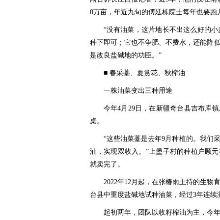
0万亩，年近九旬的傅廷栋院士每年也要跑几
“没有油菜，这片地长不出这么好的小
种下即可；它也不争肥、不费水，还能降
是改良盐碱地的功臣。”
■ 春采薹、夏赏花、秋榨油
一株油菜变出三种用途
今年4月29日，在新疆奇台县吉布库
桌。
“这些油菜薹是去年9月种植的。我们
油，实现双收入。”上堡子村的种植户顾元
就卖完了。
2022年12月起，在张椿雨主持的生
台县中重度盐碱地试种油菜，经过3年连续
起初两年，团队以收籽榨油为主，今