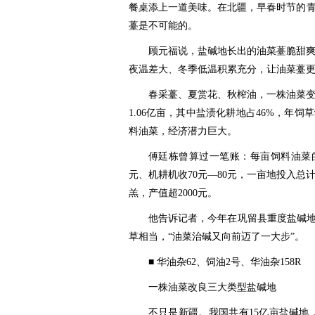
餐桌添上一道美味。在北疆，早春时节的
薹是不可能的。
顾元福说，盐碱地长出的油菜薹脆甜
夜温差大、冬季低温积累充分，让油菜薹
春采薹、夏赏花、秋榨油，一株油菜
1.06亿亩，其中盐渍化耕地占46%，年饲
料油菜，经济潜力巨大。
傅廷栋曾算过一笔账：每亩饲料油菜的
元、机耕机收70元—80元，一亩地投入总
羔，产值超2000元。
他告诉记者，今年在巩留县重度盐碱地
草相当，“油菜治碱又向前迈了一大步”。
■ 华油杂62、饲油2号、华油杂158R
一株油菜改良三大类型盐碱地
不只是新疆。我国共有15亿亩盐碱地