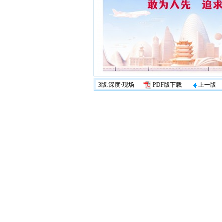
3版:深度·现场
PDF版下载
上一版