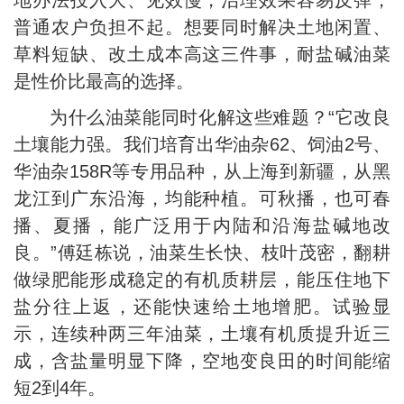
地办法投入大、见效慢，治理效果容易反弹，
普通农户负担不起。想要同时解决土地闲置、
草料短缺、改土成本高这三件事，耐盐碱油菜
是性价比最高的选择。
为什么油菜能同时化解这些难题？“它改良
土壤能力强。我们培育出华油杂62、饲油2号、
华油杂158R等专用品种，从上海到新疆，从黑
龙江到广东沿海，均能种植。可秋播，也可春
播、夏播，能广泛用于内陆和沿海盐碱地改
良。”傅廷栋说，油菜生长快、枝叶茂密，翻耕
做绿肥能形成稳定的有机质耕层，能压住地下
盐分往上返，还能快速给土地增肥。试验显
示，连续种两三年油菜，土壤有机质提升近三
成，含盐量明显下降，空地变良田的时间能缩
短2到4年。