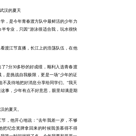
过武汉的夏天
中学，是今年青春渡方队中最鲜活的少年力
余半专业，只因“游泳很适合我，玩水很快
他看渡江节直播，长江上的浩荡队伍，在他
了7分30多秒的好成绩，顺利入选青春渡
域，是挑战自我极限，更是一场“少年的证
迫不及待地把好消息分享给同学们。“我天
说起这事，少年有点不好意思，眼里却满是期
武汉的夏天。
江节，他开心地说：“去年我差一岁，不够
他把纪念奖牌拿回来的时候我羡慕得不得