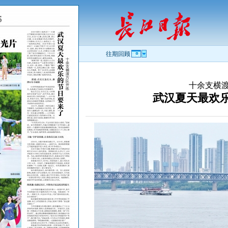
往期回顾
十余支横
武汉夏天最欢