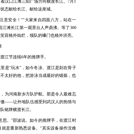
向着汉口江滩三阳广场方向横渡长江。7月1
的状态献给长江、献给这座城。
，注意安全！”“大家来自四面八方，站在一
昌江滩长江第一观景台人声鼎沸。等了300
的笑容格外灿烂，领队的嗓门也格外洪亮。
席
是渡江节连续6年的推牌手。
里是“玩水”，如今冬泳、渡江是刻在骨子
腰不太好的他，把游泳当成最好的锻炼，也
牌手，为河南新乡方队护航。那是令人最难忘
骄傲——让外地队伍感受到武汉人的热情与
方队铭牌横渡长江。
意思。”邵波说。如今的推牌手，在渡江时
目就是重新熟悉设备。“其实设备操作没难