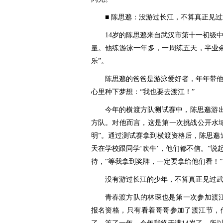
■ 陈思邈：没游过长江，不算真正见
14岁的陈思邈来自武汉市第十一初级
量。他练游泳一年多，一周练五天，半业
乐”。
陈思邈的爸爸是游泳爱好者，年年带
心里种下梦想：“我也要去渡江！”
今年的横渡方队测试赛中，陈思邈游出
方队。对他而言，这是第一次挑战公开水
明”。通过测试赛拿到横渡资格后，陈思邈
天在学校跟同学‘吹牛’，他们都不信。”
待，“等我拿到奖牌，一定要拿给他们看！”
没有游过长江的少年，不算真正见过
青春渡方队的林琛也是第一次参加渡
报名资格，只有看着哥哥参加了渡江节，