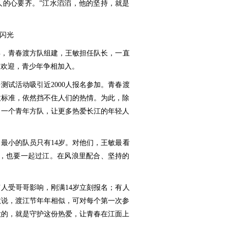
人的心要齐。”江水滔滔，他的坚持，就是
上闪光
19年，青春渡方队组建，王敏担任队长，一直
人欢迎，青少年争相加入。
开测试活动吸引近2000人报名参加。青春渡
选拔标准，依然挡不住人们的热情。为此，除
了一个青年方队，让更多热爱长江的年轻人
最小的队员只有14岁。对他们，王敏最看
强，也要一起过江。在风浪里配合、坚持的
人受哥哥影响，刚满14岁立刻报名；有人
敏说，渡江节年年相似，可对每个第一次参
做的，就是守护这份热爱，让青春在江面上