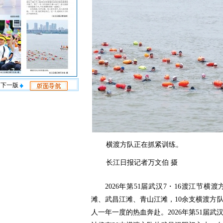
下一版
横渡方队正在抓紧训练。
长江日报记者万文伯 摄
2026年第51届武汉7・16渡江节
滩、武昌江滩、青山江滩，10余支横渡方
人一年一度的热血奔赴。2026年第51届武