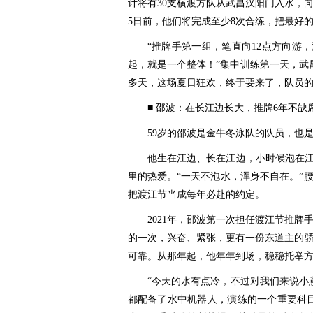
计将有30支横渡方队从武昌汉阳门入水，
5日前，他们将完成至少8次合练，把最好
“推牌手第一组，笔直向12点方向游
起，就是一个整体！”集中训练第一天，武
多天，这场夏日狂欢，终于要来了，队员
■ 邵波：在长江边长大，推牌6年不缺
59岁的邵波是金牛冬泳队的队员，也
他生在江边、长在江边，小时候泡在江
里的热爱。“一天不泡水，浑身不自在。”
把渡江节当成每年必赴的约定。
2021年，邵波第一次担任渡江节推
的一次，兴奋、紧张，更有一份东道主的
可靠。从那年起，他年年到场，稳稳托举
“今天的水有点冷，不过对我们来说小
都配备了水中机器人，演练的一个重要科