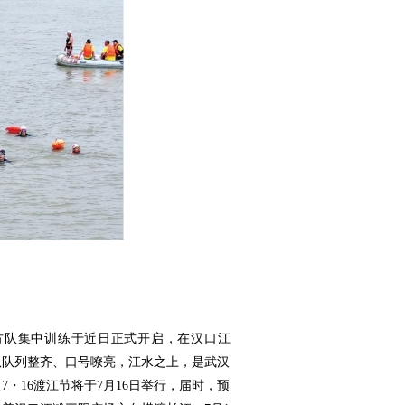
横渡方队集中训练于近日正式开启，在汉口江
队队列整齐、口号嘹亮，江水之上，是武汉
汉7・16渡江节将于7月16日举行，届时，预