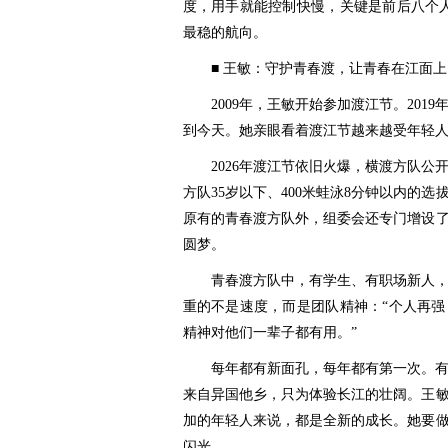
度，用手就能控制快慢，关键是前后八个
最稳的航向。
■ 王敏：守护青春渡，让青春在江面
2009年，王敏开始参加渡江节。20
到今天。她亲眼看着渡江节越来越受年轻
2026年渡江节依旧火爆，横渡方队公
方队35岁以下、400米蛙泳8分钟以内的
原有的青春渡方队外，组委会还专门增设
圆梦。
青春渡方队中，有学生、有职场新人，
重的不是速度，而是团队精神：“个人再
精神对他们一辈子都有用。”
每年都有新面孔，每年都有第一次。有
来自异国他乡，只为体验长江的壮阔。王
加的年轻人来说，都是全新的成长。她要
闪光。