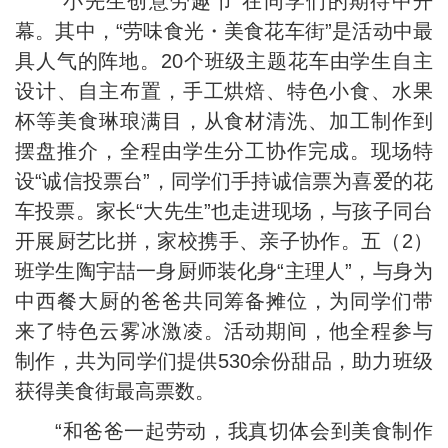
“小先生创意劳趣节”在同学们的期待中开
幕。其中，“劳味食光・美食花车街”是活动中最
具人气的阵地。20个班级主题花车由学生自主
设计、自主布置，手工烘焙、特色小食、水果
杯等美食琳琅满目，从食材清洗、加工制作到
摆盘推介，全程由学生分工协作完成。现场特
设“诚信投票台”，同学们手持诚信票为喜爱的花
车投票。家长“大先生”也走进现场，与孩子同台
开展厨艺比拼，家校携手、亲子协作。五（2）
班学生陶宇喆一身厨师装化身“主理人”，与身为
中西餐大厨的爸爸共同筹备摊位，为同学们带
来了特色云雾冰激凌。活动期间，他全程参与
制作，共为同学们提供530余份甜品，助力班级
获得美食街最高票数。
“和爸爸一起劳动，我真切体会到美食制作