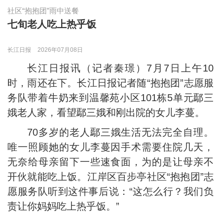
社区“抱抱团”雨中送餐
七旬老人吃上热乎饭
长江日报
2026年07月08日
长江日报讯（记者秦璟）7月7日上午10
时，雨还在下。长江日报记者随“抱抱团”志愿服
务队带着牛奶来到温馨苑小区101栋5单元鄢三
娥老人家，看望鄢三娥和刚出院的女儿李蔓。
70多岁的老人鄢三娥生活无法完全自理。
唯一照顾她的女儿李蔓因手术需要住院几天，
无奈给母亲留下一些速食面，为的是让母亲不
开伙就能吃上饭。江岸区百步亭社区“抱抱团”志
愿服务队听到这件事后说：“这怎么行？我们负
责让你妈妈吃上热乎饭。”