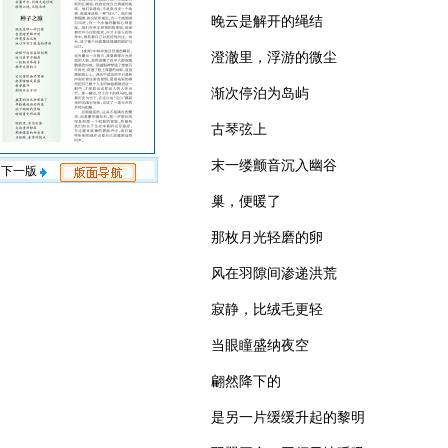
晚云是解开的绳结
澄澈里，浮游的微尘
渐次停泊为岛屿
古琴弦上
末一缕颤音沉入幽谷
下一版
巢，便暖了
那枚月光轻磨的卵
风在羽隙间渗递洪荒
寂静，比绒毛更轻
当眼瞳盛纳夜空
翩然降下的
是另一片缓缓升起的黎明