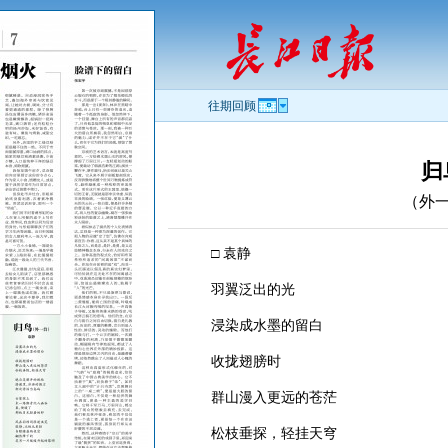
往期回顾
归
（外
□ 袁静
羽翼泛出的光
浸染成水墨的留白
收拢翅膀时
群山漫入更远的苍茫
松枝垂探，轻挂天穹