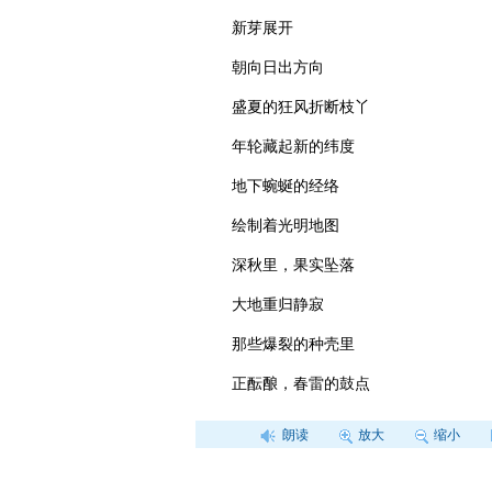
新芽展开
朝向日出方向
盛夏的狂风折断枝丫
年轮藏起新的纬度
地下蜿蜒的经络
绘制着光明地图
深秋里，果实坠落
大地重归静寂
那些爆裂的种壳里
正酝酿，春雷的鼓点
朗读
放大
缩小