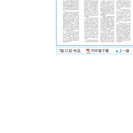
7版:江花·作品
PDF版下载
上一版