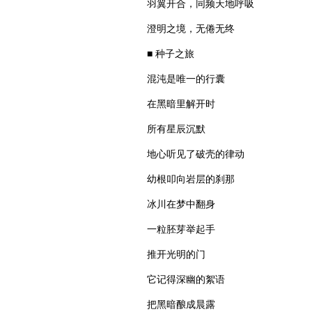
羽翼开合，同频天地呼吸
澄明之境，无倦无终
■ 种子之旅
混沌是唯一的行囊
在黑暗里解开时
所有星辰沉默
地心听见了破壳的律动
幼根叩向岩层的刹那
冰川在梦中翻身
一粒胚芽举起手
推开光明的门
它记得深幽的絮语
把黑暗酿成晨露